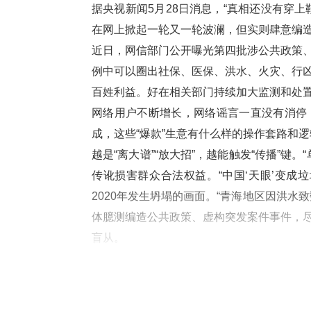
据央视新闻5月28日消息，“真相还没有穿
在网上掀起一轮又一轮波澜，但实则肆意编
近日，网信部门公开曝光第四批涉公共政策
例中可以圈出社保、医保、洪水、火灾、行
百姓利益。好在相关部门持续加大监测和处
网络用户不断增长，网络谣言一直没有消停
成，这些“爆款”生意有什么样的操作套路和逻
越是“离大谱”“放大招”，越能触发“传播”键
传讹损害群众合法权益。“中国‘天眼’变成
2020年发生坍塌的画面。“青海地区因洪
体臆测编造公共政策、虚构突发案件事件，
盲从。
越是撩拨人心“带节奏”，越能深挖流量陷阱
化，谣言制造者利用当下热点，带动公众情
散，谣言借助网友的关心与共情传播，引发