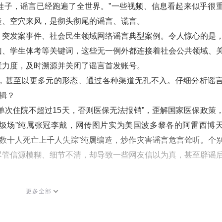
上鞋子，谣言已经跑遍了全世界。”一些视频、信息看起来似乎很
造、空穴来风，是彻头彻尾的谣言、谎言。
、突发案事件、社会民生领域网络谣言典型案例。令人惊心的是
凶、学生体考等关键词，这些无一例外都连接着社会公共领域、
置力度，及时溯源并关闭了谣言首发账号。
，甚至以更多元的形态、通过各种渠道无孔不入。仔细分析谣
辑？
。“单次住院不超过15天，否则医保无法报销”，歪解国家医保政策
垃圾场”纯属张冠李戴，网传图片实为美国波多黎各的阿雷西博
水致数十人死亡上千人失踪”纯属编造，炒作灾害谣言危言耸听。个
尽管信源模糊、细节不清，却导致一些网友信以为真，甚至辟谣
。越是挑动社会敏感神经，越能够“吸睛”。针对社会转型期的
更多全部
绪、贩卖焦虑。社会民生等领域成为重灾区，社情类话题呈裂
担忧、恐慌情绪，甚至造成群体对立和社会的撕裂。