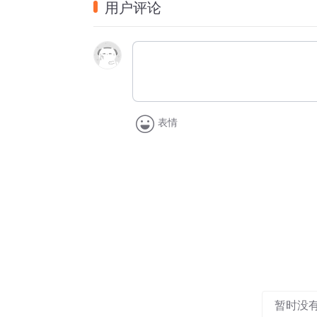
用户评论
越是“熟悉的配方”，越透着金钱的“味道”。“
比如“‘体考神器’喝一口就能及格”，就是
在推波助澜，一些造谣者高度职业化、规模
诈勒索的目的。
用大量时间追更、浏览糟粕内容，不仅没有收
资源，误导公众认知、扰乱社会公共秩序。
表情
号，一旦内心发出太多这样的信号，就容易
资源和公共财富，不能被网络谣言的杂音噪
后真相时代，更需寻求真相。复旦大学新闻
够以正视听，让网友举一反三，起到警戒作
2024年“清朗”系列行动的重点，就包括
续提升完善审核机制，让谣言无处遁形。公
币驱逐良币”。
暂时没