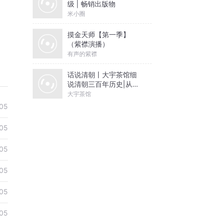
级 | 畅销出版物
米小圈
摸金天师【第一季】
（紫襟演播）
有声的紫襟
话说清朝丨大宇茶馆细
说清朝三百年历史|从努
尔哈赤到末代皇帝溥仪|
大宇茶馆
康熙雍正乾隆
05
05
05
05
05
05