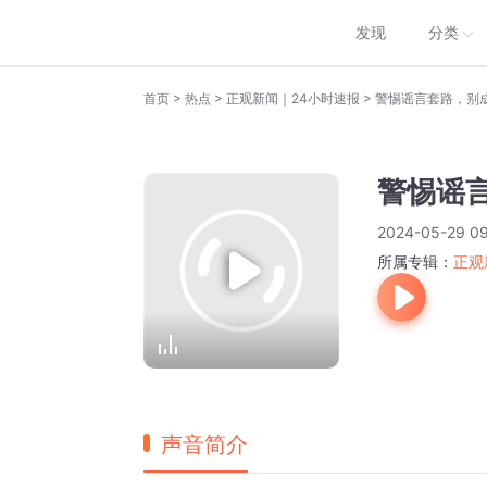
发现
分类
>
>
>
首页
热点
正观新闻｜24小时速报
警惕谣言套路，别
警惕谣
2024-05-29 09
所属专辑：
正观
声音简介