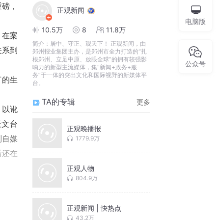
重磅，
正观新闻
电脑版
10.5万
8
11.8万
，在案
简介：
居中、守正、观天下！ 正观新闻，由
关系到
郑州报业集团主办，是郑州市全力打造的“扎
根郑州、立足中原、放眼全球”的拥有较强影
公众号
响力的新型主流媒体，集“新闻+政务+服
务”于一体的突出文化和国际视野的新媒体平
言的生
台。
TA的专辑
更多
，以讹
天文台
正观晚播报
别自媒
1779.9万
后还在
正观人物
804.9万
发展变
变式扩
正观新闻 | 快热点
43.2万