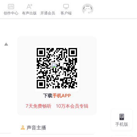
创作中心
有声出版
开通会员
客户端
下载
手机APP
7天免费畅听
10万本会员专辑
手机版
声音主播