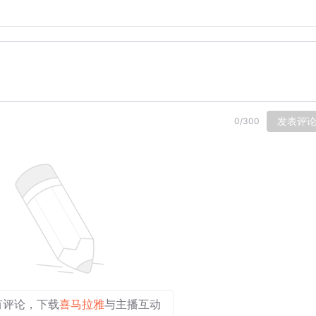
配方如一”，却能屡屡得手。“吸睛”更为了“吸金”，说到底是变现
一些商家利用伪科学炒概念，为了带货赚钱。潜流之下，还有黑灰
化，雇黑粉、刷好评，恶意炒作事件、操控舆论，达到引流牟利
获任何滋养，反而可能上当、“中毒”。网络谣言占用公众大量
当人们看到网络热点时总要打个问号，看到话题不断反转时总打
发表评
0
/
300
导致人与人之间的疏离，社会信任基石的消解。社会信任是宝贵
音损害，干扰到社会主流价值观。
学院教授张志安告诉《热评》，以批量方式曝光网络谣言典型案
用；对影响比较大的一些谣言，也能进行二次辟谣和澄清。
整治自媒体无底线博流量等专项行动。相关部门在持续重拳出击，平
众对奇葩离谱的信息要小心，别被这些内容牵着鼻子走，不要造
有评论，下载
喜马拉雅
与主播互动