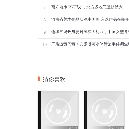
南方雨水“不下线”，北方多地气温起伏大
7
8
9
严肃追责问责！安徽滁河水体污染事件调查
10
猜你喜欢
116
2836