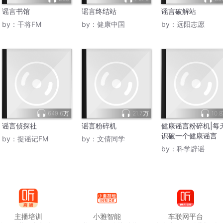
谣言书馆
谣言终结站
谣言破解站
by：
干将FM
by：
健康中国
by：
远阳志愿
649.6万
21.7万
10.
谣言侦探社
谣言粉碎机
健康谣言粉碎机|每
识破一个健康谣言
by：
捉谣记FM
by：
文倩同学
by：
科学辟谣
主播培训
小雅智能
车联网平台