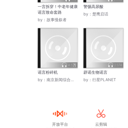
一言拆穿！中老年健康
警惕高尿酸
谣言致命套路
by：
楚鹰启话
by：
故事慢叙者
4.5万
2374
谣言粉碎机
辟谣生物谣言
by：
南京新闻综合广播
by：
行星PLANET
开放平台
云剪辑