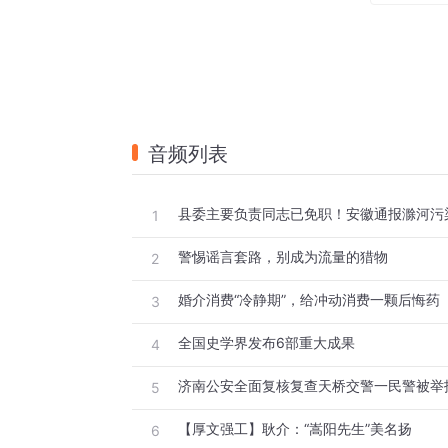
音频列表
县委主要负责同志已免职！安徽通报滁河污
1
警惕谣言套路，别成为流量的猎物
2
婚介消费“冷静期”，给冲动消费一颗后悔药
3
全国史学界发布6部重大成果
4
济南公安全面复核复查天桥交警一民警被举
5
【厚文强工】耿介：“嵩阳先生”美名扬
6