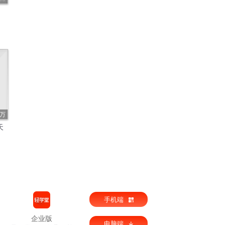
8万
天
手机端
企业版
电脑端