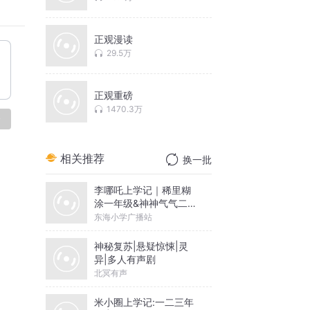
逻辑。
产业链
正观漫读
甚至敲
29.5万
时间和
正观重磅
1470.3万
个惊叹
论
的公共
相关推荐
换一批
例，能
李哪吒上学记｜稀里糊
涂一年级&神神气气二年
级
东海小学广播站
台应持
成“劣
神秘复苏|悬疑惊悚|灵
异|多人有声剧
北冥有声
米小圈上学记:一二三年