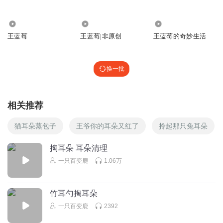
256.89万
26.52万
245.12万
王蓝莓
王蓝莓|非原创
王蓝莓的奇妙生活
换一批
相关推荐
猫耳朵蒸包子
王爷你的耳朵又红了
拎起那只兔耳朵
掏耳朵 耳朵清理
一只百变鹿
1.06万
竹耳勺掏耳朵
一只百变鹿
2392