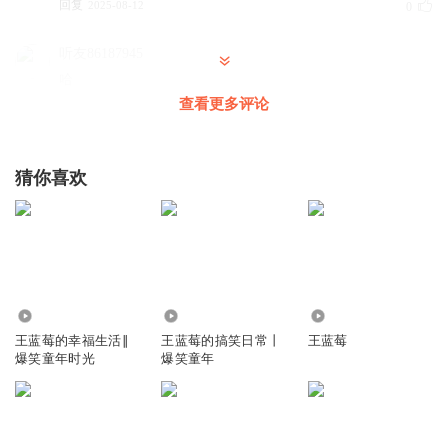
回复
2025-08-12
0
听友86187945
哈
查看更多评论
回复
2025-05-13
0
嘟嘟_45t
猜你喜欢
呗
回复
2025-05-04
0
567.46万
462.62万
330.64万
王蓝莓的幸福生活∥
王蓝莓的搞笑日常丨
王蓝莓
爆笑童年时光
爆笑童年