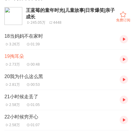
王蓝莓的童年时光|儿童故事|日常爆笑|亲子
成长
免费订阅
245.05万
4448
18当妈妈不在家时
3.26万
01:39
19掏耳朵
2.73万
00:48
20我为什么这么黑
2.81万
00:53
21小时候走丢了
2.58万
01:05
22小时候穷开心
2.58万
01:07