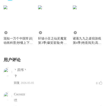
15.42万
2308
1.99万
混知一万个中国常识|
轩辕小豆之仙灵魔宠
诸葛九九之虚拟游戏
动画科普|秒懂上下五
第3季|爆笑冒险|奇幻
第4季|绝境闯关|高能
千年
魔法
番剧
用户评论
丶四爷丶
？
回复
2026-05-05
0
Cocozzz
嘿