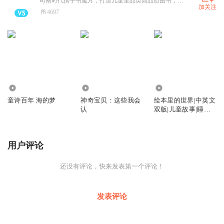
司南时代携手书魔方，打造儿童全品类高品质图书，快来点击关注订阅收听吧！
加关注
4697
328
603
229
童诗百年 海的梦
神奇宝贝：这些我会
绘本里的世界|中英文
认
双版|儿童故事|睡前
故事|哄睡
用户评论
还没有评论，快来发表第一个评论！
发表评论