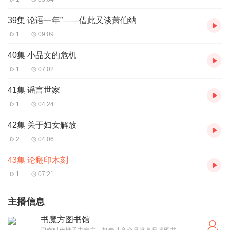
39集 论语一年”——借此又谈萧伯纳
1
09:09
40集 小品文的危机
1
07:02
41集 谣言世家
1
04:24
42集 关于妇女解放
2
04:06
43集 论翻印木刻
1
07:21
主播信息
书魔方图书馆