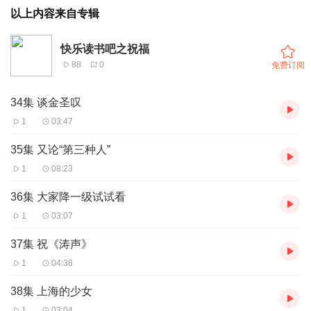
以上内容来自专辑
快乐读书吧之祝福
88
0
免费订阅
34集 谈金圣叹
1
03:47
35集 又论“第三种人”
1
08:23
36集 大家降一级试试看
1
03:07
37集 祝《涛声》
1
04:38
38集 上海的少女
1
03:04