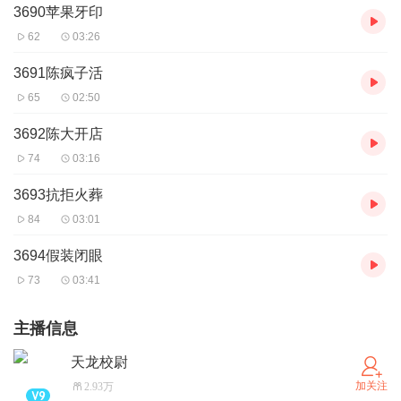
3690苹果牙印
62
03:26
3691陈疯子活
65
02:50
3692陈大开店
74
03:16
3693抗拒火葬
84
03:01
3694假装闭眼
73
03:41
主播信息
天龙校尉
加关注
2.93万