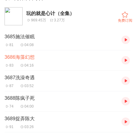
玩的就是心计（全集）
969.45万
3.27万
免费订阅
3685施法催眠
81
04:08
3686海藻幻想
83
04:16
3687洗澡奇遇
87
03:52
3688陈疯子死
74
04:00
3689捉弄陈大
91
03:26