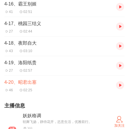
4-16、霸王别姬
41
02:51
4-17、桃园三结义
27
02:44
4-18、夜郎自大
43
03:10
4-19、洛阳纸贵
27
02:57
4-20、昭君出塞
46
02:25
主播信息
妖妖格调
轻舞飞扬，静待花开，恣意生活，优雅前行。
加关注
369