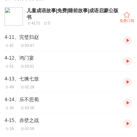
儿童成语故事|免费|睡前故事|成语启蒙公版
书
免费订阅
4172
5
4-11、完璧归赵
42
03:47
4-12、鸿门宴
51
03:01
4-13、七擒七放
49
02:28
4-14、乐不思蜀
36
03:26
4-15、赤壁之战
29
02:59