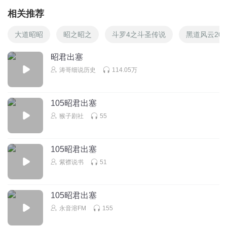
相关推荐
大道昭昭
昭之昭之
斗罗4之斗圣传说
黑道风云20
昭君出塞
涛哥细说历史
114.05万
105昭君出塞
猴子剧社
55
105昭君出塞
紫襟说书
51
105昭君出塞
永音溶FM
155