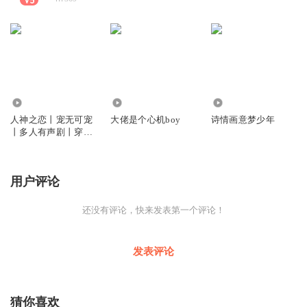
934
1207
478
人神之恋丨宠无可宠
大佬是个心机boy
诗情画意梦少年
丨多人有声剧丨穿越
丨重生丨甜宠虐恋丨
欢脱丨
用户评论
还没有评论，快来发表第一个评论！
发表评论
猜你喜欢