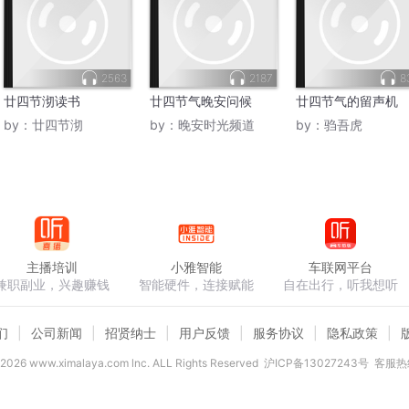
2563
2187
8
廿四节沏读书
廿四节气晚安问候
廿四节气的留声机
by：
廿四节沏
by：
晚安时光频道
by：
驺吾虎
主播培训
小雅智能
车联网平台
兼职副业，兴趣赚钱
智能硬件，连接赋能
自在出行，听我想听
们
公司新闻
招贤纳士
用户反馈
服务协议
隐私政策
2026
www.ximalaya.com lnc. ALL Rights Reserved
沪ICP备13027243号
客服热线