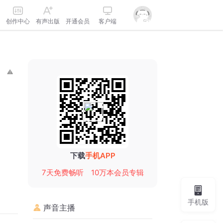
创作中心
有声出版
开通会员
客户端
下载
手机APP
7天免费畅听
10万本会员专辑
手机版
声音主播