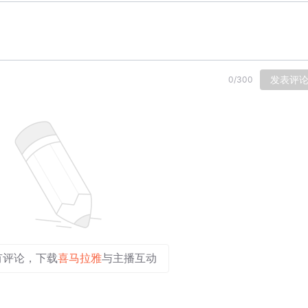
发表评
0
/
300
有评论，下载
喜马拉雅
与主播互动