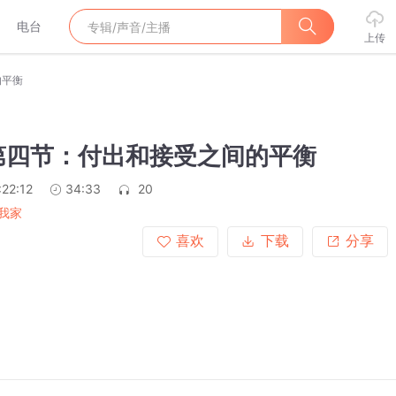
电台
上传
的平衡
第四节：付出和接受之间的平衡
:22:12
34:33
20
我家
喜欢
下载
分享