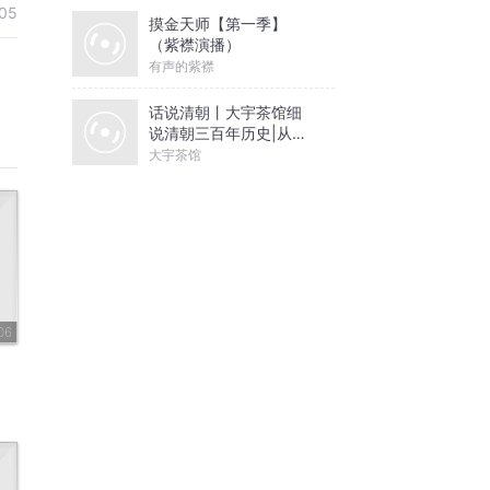
05
摸金天师【第一季】
（紫襟演播）
有声的紫襟
话说清朝丨大宇茶馆细
说清朝三百年历史|从努
尔哈赤到末代皇帝溥仪|
大宇茶馆
康熙雍正乾隆
06