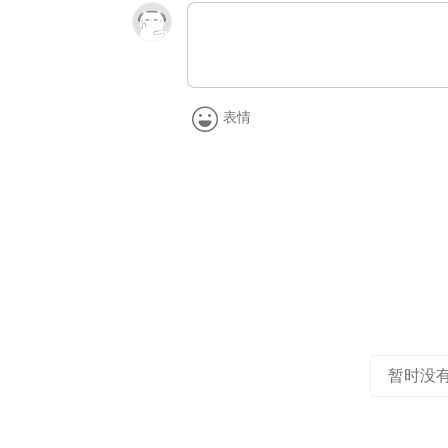
表情
暂时没