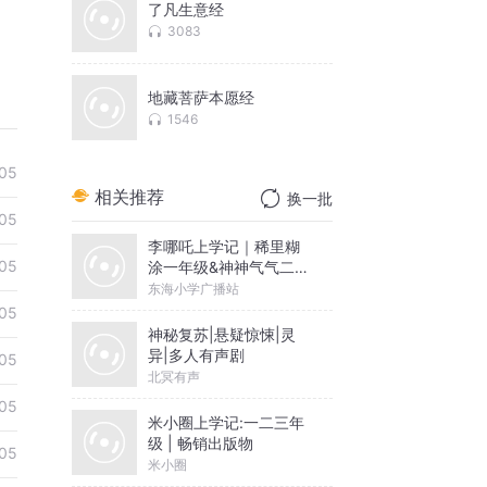
了凡生意经
3083
地藏菩萨本愿经
1546
05
相关推荐
换一批
05
李哪吒上学记｜稀里糊
05
涂一年级&神神气气二年
级
东海小学广播站
05
神秘复苏|悬疑惊悚|灵
异|多人有声剧
05
北冥有声
05
米小圈上学记:一二三年
级 | 畅销出版物
05
米小圈