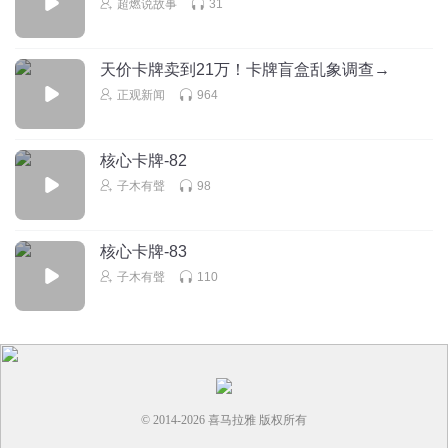
超燃说故事
31
陈梓桦
回复 @
向日葵744
:
不是，怎么哪里都有你？
天价卡牌卖到21万！卡牌盲盒乱象调查→
Sky乐橘紫棠
正观新闻
964
李鱼真是孝顺的好孩子
回复
2025-05-20
0
核心卡牌-82
子木有聲
98
核心卡牌-83
子木有聲
110
© 2014-
2026
喜马拉雅 版权所有