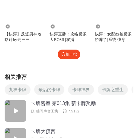
回复
2025-06-25
2
听友452899800
5.91万
113.67万
24.83万
德古拉可不就是吸血鬼么
【快穿】反派男神攻
快穿直播：攻略反派
快穿：女配她被反派
回复
2025-05-18
1
略计by云三三
大BOSS |双播
娇养了|系统|快穿|攻
略|HE
Sky乐橘紫棠
换一批
浓缩的粘稠物
怎么感觉不太好…
回复
2024-06-16
1
相关推荐
听友261056570
九神卡牌
最后的卡牌
卡牌神界
卡牌之重生
吸血鬼吗？？？
回复
2024-06-23
1
卡牌密室 第013集 新卡牌奖励
捕耳声音工坊
7.91万
向日葵744
一楼大平层第一第一第一
卡牌大预言
回复
2024-06-05
0