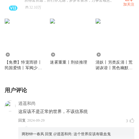
所得皆所愿，所行亦无憾，岁岁常喜乐，万事皆顺意。
加关注
32.10万
6.27万
2051.14万
190.06万
【免费】恃宠而骄丨
迷雾重重丨刑侦推理
清妖丨另类反清丨荒
民国爱情丨军阀少校
诞诙谐丨黑色幽默丨
＆新派小姐丨甜宠|多
多人有声剧
人有声剧
用户评论
逍遥和尚
这应该不是正常的世界，不该信系统
回复
2024-09-29
3
两秒钟一春风
回复 @
逍遥和尚
:
这个世界应该有吸血鬼