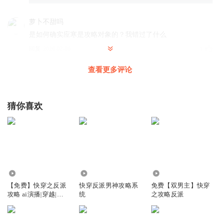
萝卜不甜吗
是如何确实应寒是攻略对象的？我错过了什么
回复
2026-02-06
3
查看更多评论
Rust_ga
救命，老是把攻空耳成硬汉！呃啊啊啊啊啊啊啊啊
回复
2025-02-01
3
猜你喜欢
W木木女那
糖不会是血……吧
回复
2024-06-13
2
一笑作春温I
回复 @
W木木女那
:
我也有这种感觉
3.54万
216.68万
7.47万
【免费】快穿之反派
快穿反派男神攻略系
免费【双男主】快穿
攻略 ai演播|穿越|攻
统
之攻略反派
大猫爱听剧
略反派
怎么都搞的像灵异文呢，阴深深的感觉