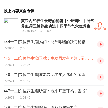
以上内容来自专辑
黄帝内经养生长寿的秘密｜中医养生｜补气
养血调五脏养生功法｜四季节气穴位养生法
免费订阅
235.19万
1.06万
则
444十二|穴位养生篇|风门：防治哮喘的独门秘籍
2607
03:45
445十二|穴位养生篇|玉枕：生发固发有奇效，到老也能一头乌发
2624
03:05
446十二|穴位养生篇|养老穴：老年人气血的宝库
2574
06:07
447十二|穴位养生篇|听宫：老来耳聋耳鸣，当找“多闻”来帮忙
2673
03:49
448十二|穴位养生篇|腕骨：缓解糖尿病要穴