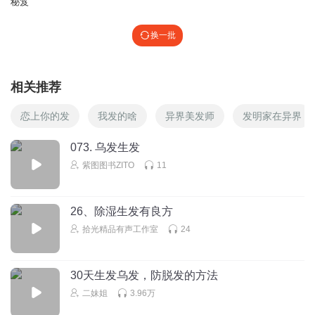
秘笈
换一批
相关推荐
恋上你的发
我发的啥
异界美发师
发明家在异界
073. 乌发生发
紫图图书ZITO
11
26、除湿生发有良方
拾光精品有声工作室
24
30天生发乌发，防脱发的方法
二妹姐
3.96万