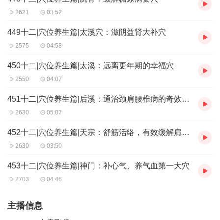
2621
03:52
449十二|穴位养生篇|太溪穴：滋阴益肾大补穴
2575
04:58
450十二|穴位养生篇|太溪：远离更年期的幸福穴
2550
04:07
451十二|穴位养生篇|后溪：通治颈肩腰椎病的奇效大穴
2630
05:07
452十二|穴位养生篇|天宗：舒筋活络，有效缓解肩背疼痛
2630
03:50
453十二|穴位养生篇|神门：补心气、养气血第一大穴
2703
04:46
主播信息