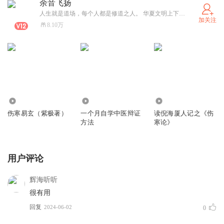
余音飞扬
人生就是道场，每个人都是修道之人。 华夏文明上下五千年，很多的智慧就在书中，希望我能悟到一二修好已身吧。 我只是喜马的读书人，通过读书这种方式陪伴大家修身养性，养心，共同体悟生命，让生命更美好。 目前专注于中医和女性成长方面作品的录制。 早上录音直播：06:30-08:30 晚上互动直播：21:00-23:00 不过平时太忙，能不能在线遇到看缘分吧。
加关注
8.10万
0
2.42万
0
伤寒易玄（紫极著）
一个月自学中医辩证
读倪海厦人记之《伤
方法
寒论》
用户评论
辉海听听
很有用
回复
2024-06-02
0