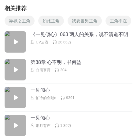
相关推荐
异界之主角
如此主角
我要当男主角
主角不在
《一见倾心》063 两人的关系，说不清道不明
CV云浅
26.66万
第38章 心不明，书何益
白熊寒霄
204
一见倾心
怕冷的企鹅e
9391
一见倾心
那月有声
1.39万