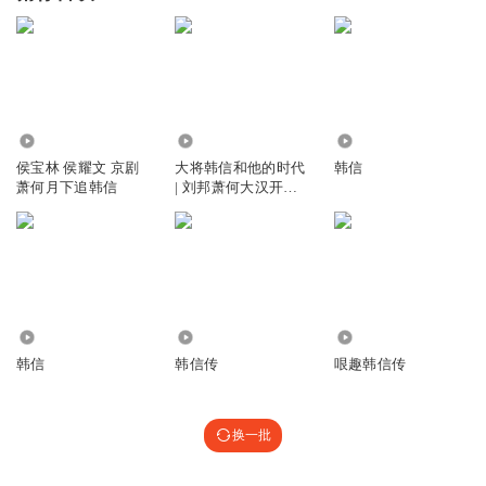
1.24万
7810
8.71万
侯宝林 侯耀文 京剧
大将韩信和他的时代
韩信
萧何月下追韩信
| 刘邦萧何大汉开国 |
萧何月下追韩信
5037
3.45万
2063
韩信
韩信传
哏趣韩信传
换一批