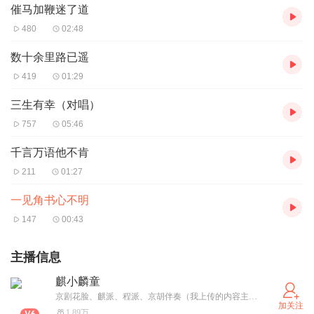
催马加鞭迷了道
480
02:48
数十余里路已遥
419
01:29
三生有幸（对唱）
757
05:46
千言万语他不肯
211
01:27
一见角书心不明
147
00:43
主播信息
麒小麟童
京剧花脸、麒派、程派、京胡伴奏（我上传的内容主要是自己听的，也欢迎大家指正）
加关注
1.89万