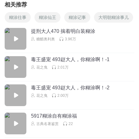
相关推荐
糊涂往事
糊涂仙王
糊涂记事
大明朝糊涂事儿
提刑大人470 揣着明白装糊涂
糖醋奥利奥
3.96万
毒王盛宠 493赵大人，你糊涂啊！-1
花之曳
2.01万
毒王盛宠 493赵大人，你糊涂啊！-2
花之曳
2.00万
5917糊涂自有糊涂福
古典名著鉴赏
22