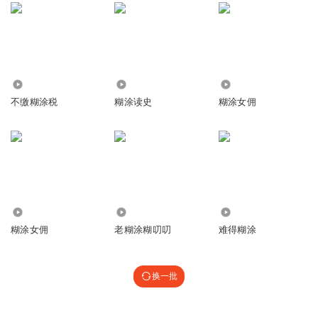
6927
2924
1922
不缴糊涂税
糊涂读史
糊涂女佣
2778
367
3625
糊涂女佣
老糊涂糊叨叨
难得糊涂
换一批