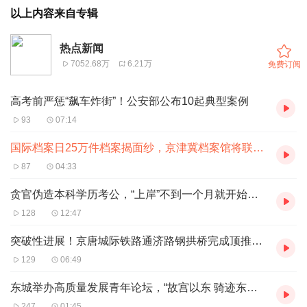
以上内容来自专辑
热点新闻
7052.68万
6.21万
免费订阅
高考前严惩“飙车炸街”！公安部公布10起典型案例
93
07:14
国际档案日25万件档案揭面纱，京津冀档案馆将联手亮宝
87
04:33
贪官伪造本科学历考公，“上岸”不到一个月就开始捞钱！
128
12:47
突破性进展！京唐城际铁路通济路钢拱桥完成顶推作业
129
06:49
东城举办高质量发展青年论坛，“故宫以东 骑迹东城”青年骑行地图发布
247
01:45