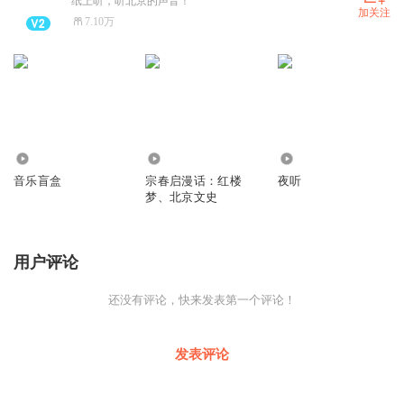
纸上听，听北京的声音！
加关注
7.10万
193
952
30.04万
音乐盲盒
宗春启漫话：红楼
夜听
梦、北京文史
用户评论
还没有评论，快来发表第一个评论！
发表评论