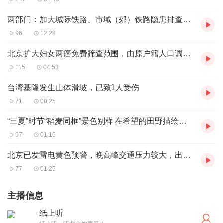
两部门：加大城际铁路、市域（郊）铁路隐患排查，确保运营安全
96
12:28
北京扩大妇女两癌免费筛查范围，由原户籍人口调整为常住人口
115
04:53
台湾基隆发生山体滑坡，已致1人受伤
71
00:25
“三夏”时节“稻麦同框”景色别样 在希望的田野描绘丰收画卷
97
01:16
北京已发雷电黄色预警，晚高峰交通压力较大，出行请注意安全
77
01:25
主播信息
纸上听