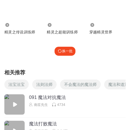
回复
2025-04-14
0
我是小说的主角
6.23万
1.83万
817.75万
我
精灵之传说训练师
精灵之超能训练师
穿越精灵世界
回复
2025-01-26
0
换一批
相关推荐
法宝法宝
法则法师
不会魔法的魔法师
魔法和道法
091 魔法对抗魔法
南笙先生
4734
魔法打败魔法