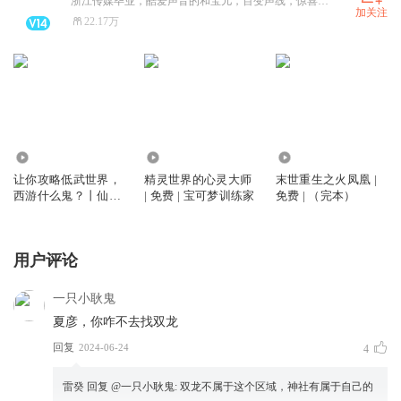
浙江传媒毕业，酷爱声音的和宝儿，百变声线，惊喜不断。【喜马拉雅作品】角色代表作《大主宰》双播（和宝儿&amp;头陀渊）《万界淘宝店》（大斌，头陀渊，小桃红，和宝儿）主述代表作《精灵世界的底层训练家》单播《灾厄收容所》代表作书粉q群：1041585025。
加关注
22.17万
11.18万
819.10万
294.24万
让你攻略低武世界，
精灵世界的心灵大师
末世重生之火凤凰 |
西游什么鬼？丨仙侠
| 免费 | 宝可梦训练家
免费 | （完本）
丨西游丨轻松丨多人
有声剧
用户评论
一只小耿鬼
夏彦，你咋不去找双龙
回复
2024-06-24
4
雷癸
回复 @
一只小耿鬼
:
双龙不属于这个区域，神社有属于自己的