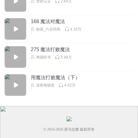
雪碧云宝
2.64万
168 魔法对魔法
柏落_六合同风
4.16万
275 魔法打败魔法
博易听书
5.99万
用魔法打败魔法（下）
读客熊猫君
4.02万
© 2014-
2026
喜马拉雅 版权所有