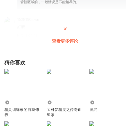
管辖区域的，一般情况是不能越界的。
1538190tcwo
好听
回复
2025-02-24
1
查看更多评论
愚者是0
前排报道
猜你喜欢
回复
2024-06-03
0
逍溪流
回复
2025-04-14
0
4813
766.98万
1.24万
精灵训练家的自我修
宝可梦精灵之传奇训
底层
逍溪流
养
练家