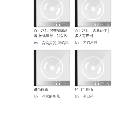
7393
4251万
百世求仙|黑茄酿啤酒
百世求仙 | 古典仙侠 |
著|神诡世界，我以因
多人有声剧
果成道
by：
老猫演播
by：
言笑晏晏_呜呜呜
2373
49.8万
求仙问道
轮回百世仙
by：
浑水的鱼儿
by：
半日茶