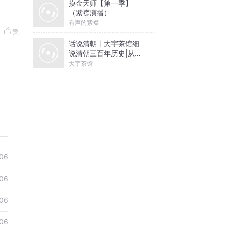
摸金天师【第一季】
（紫襟演播）
有声的紫襟
赞
话说清朝丨大宇茶馆细
说清朝三百年历史|从努
尔哈赤到末代皇帝溥仪|
大宇茶馆
康熙雍正乾隆
06
06
06
06