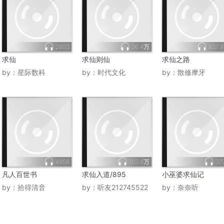
2803
36.4万
837.
求仙
求仙则仙
求仙之路
by：
星际数科
by：
时代文化
by：
散修摩牙
4856
103.6万
37
凡人百世书
求仙入道/895
小巫婆求仙记
by：
拾得清音
by：
听友212745522
by：
奈奈听