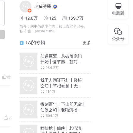
老猫演播
电脑版
12.8万
125
169.7万
简介：
胸中仍是少年志，额上青丝半已丢。
私 亻言：abcde71853
论
公众号
TA的专辑
更多
仙道巨擘，从破落宗门
开始 | 慢节奏，智商在
线稳健流 | 老猫演播领
134.7万
衔多人有声剧
赞
我于人间证不朽丨轻松
玄幻丨草根崛起丨无敌
流丨穿越丨老猫演播领
110万
衔丨多人有声剧
拔剑百年，下山即无敌 |
仙侠玄幻 | 老猫演播领
衔多人剧 | 多人有声剧
594.1万
2
葬仙棺 | 仙侠 | 老猫演