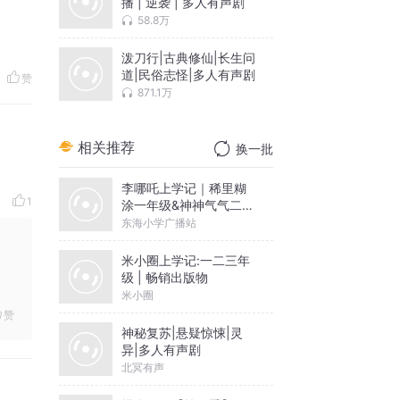
播 | 逆袭 | 多人有声剧
58.8万
泼刀行|古典修仙|长生问
道|民俗志怪|多人有声剧
赞
871.1万
相关推荐
换一批
李哪吒上学记｜稀里糊
1
涂一年级&神神气气二年
级
东海小学广播站
米小圈上学记:一二三年
级 | 畅销出版物
米小圈
赞
神秘复苏|悬疑惊悚|灵
异|多人有声剧
北冥有声