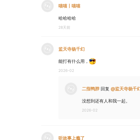
喵喵丨喵喵
哈哈哈哈
28天前
监天寺杨千幻
能打有什么用，
2026-02
二指鸭脖
回复
@
监天寺杨千
没想到还有人和我一起。
2026-02
听故事上瘾了