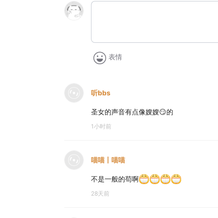
表情
听bbs
圣女的声音有点像嫂嫂😏的
1小时前
喵喵丨喵喵
不是一般的苟啊
28天前