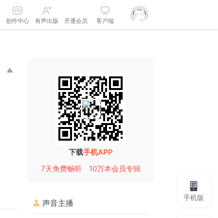
创作中心
有声出版
开通会员
客户端
下载
手机APP
7天免费畅听
10万本会员专辑
手机版
声音主播