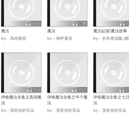
4459
1.7万
8
魔法
魔法
魔法起源|魔法故事
by：
凤梧雅苑
by：
桐声童语
by：
长羚卷须藤_挪
1143
4947
17
伊格魔法全集之真假魔
伊格魔法全集之半个魔
伊格魔法全集之七
法
法
法
by：
宠坏你的耳朵
by：
宠坏你的耳朵
by：
宠坏你的耳朵