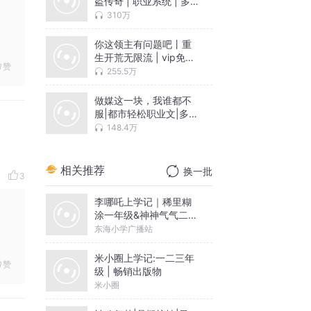
盗传奇 | 职业系统 | 多
人有声剧
310万
你这领主有问题吧丨重
生开荒无限流 | vip免费
赞
开荒|多人有声剧
255.5万
做媒这一块，我谁都不
服|都市轻松职业文|多人
有声剧
148.4万
相关推荐
换一批
3
李哪吒上学记｜稀里糊
涂一年级&神神气气二年
级
东海小学广播站
米小圈上学记:一二三年
赞
级 | 畅销出版物
米小圈