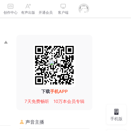
创作中心
有声出版
开通会员
客户端
下载
手机APP
7天免费畅听
10万本会员专辑
手机版
声音主播