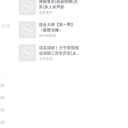
神秘复苏|悬疑惊悚|灵
异|多人有声剧
北冥有声
摸金天师【第一季】
赞
（紫襟演播）
有声的紫襟
话说清朝丨大宇茶馆细
说清朝三百年历史|从努
尔哈赤到末代皇帝溥仪|
大宇茶馆
康熙雍正乾隆
06
06
06
06