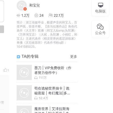
和宝兒
电脑版
1.2万
24
22.1万
简介：
浙江传媒毕业，酷爱声音的和宝儿，百
变声线，惊喜不断。【喜马拉雅作品】角色代
论
表作《大主宰》双播（和宝儿&amp;头陀渊）
公众号
《万界淘宝店》（大斌，头陀渊，小桃红，和
宝儿）主述代表作《精灵世界的底层训练家》
单播《灾厄收容所》代表作书粉q群：
1041585025。
TA的专辑
更多
墨刀 | VIP免费收听（作
1
者努力创作中）
11.1万
苟在诡秘世界抽卡 | 诡
秘悬疑 | 奇幻魔法|多人
有声剧
52.4万
赞
魔兽世界 | 艾泽拉斯海