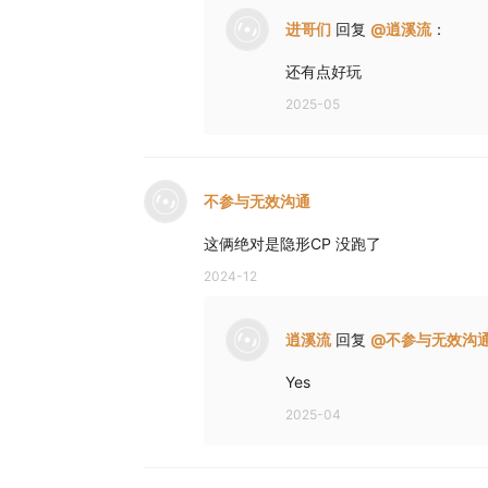
进哥们
回复
@
逍溪流
：
还有点好玩
2025-05
不参与无效沟通
这俩绝对是隐形CP 没跑了
2024-12
逍溪流
回复
@
不参与无效沟
Yes
2025-04