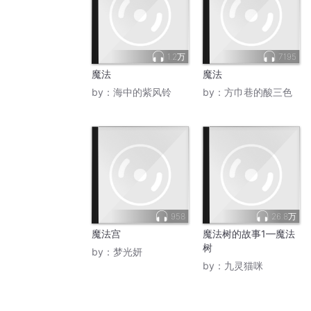
1.2万
7195
魔法
魔法
by：
海中的紫风铃
by：
方巾巷的酸三色
958
26.8万
魔法宫
魔法树的故事1—魔法
树
by：
梦光妍
by：
九灵猫咪