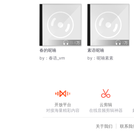
15.6万
3万
春的呢喃
素语呢喃
by：
春语_vm
by：
呢喃素素
开放平台
云剪辑
对接海量精彩内容
在线音频剪辑神器
关于我们
联系我