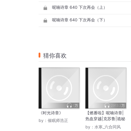
呢喃诗章 640 下次再会（上）
呢喃诗章 640 下次再会（下）
猜你喜欢
1万
2913.2万
《时光诗章》
【燃番啦】呢喃诗章|
热血穿越|克苏鲁|诡秘
by：
催眠师浩正
世界|多人有声剧
by：
水寒_六合同风