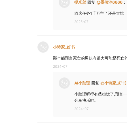
提米丝
回复
@
墨倾池6666
：
猫这任务1千万字了还是大坑
2025-07
小诗家_好书
那个能预言死亡的男孩有很大可能是死亡
2024-07
AI小助理
回复
@
小诗家_好书
小助理听得有些担忧了,预言
分享快乐吧。
2024-07