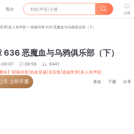
电台
上传
>
秘世界|多人有声剧
呢喃诗章 636 恶魔血与乌鸦俱乐部（下）
 636 恶魔血与乌鸦俱乐部（下）
:00:07
09:59
9441
番啦】呢喃诗章|热血穿越|克苏鲁|诡秘世界|多人有声剧
元/天 立即开通
喜欢
下载
分享