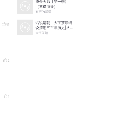
摸金天师【第一季】
（紫襟演播）
有声的紫襟
话说清朝丨大宇茶馆细
赞
说清朝三百年历史|从努
尔哈赤到末代皇帝溥仪|
大宇茶馆
康熙雍正乾隆
2
1