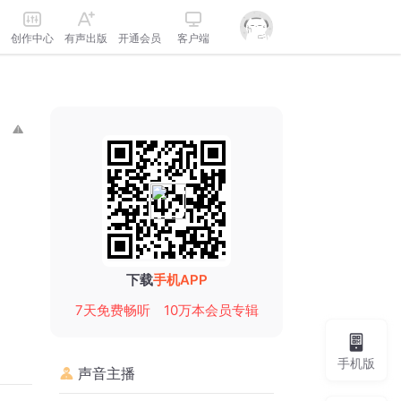
创作中心
有声出版
开通会员
客户端
下载
手机APP
7天免费畅听
10万本会员专辑
手机版
声音主播