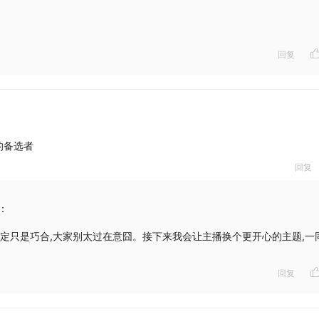
回复
的备选者
回复
：
一定只是巧合,大家别太过在意囧。接下来我会让主播换个更开心的主题,一
回复