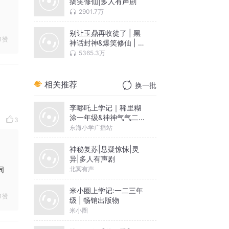
搞笑修仙|多人有声剧
2901.7万
别让玉鼎再收徒了 | 黑
赞
神话封神&爆笑修仙 | 水
寒领衔VIP免费有声小说
5365.3万
| 多人有声剧
相关推荐
换一批
李哪吒上学记｜稀里糊
涂一年级&神神气气二年
3
级
东海小学广播站
神秘复苏|悬疑惊悚|灵
异|多人有声剧
北冥有声
同
米小圈上学记:一二三年
赞
级 | 畅销出版物
米小圈