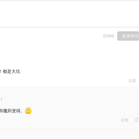
发表评
0
/
300
！都是大坑
回复
：
和魔药变得。
回复