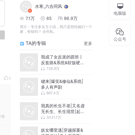
水寒_六合同风
电脑版
7.1万
65
96.9万
简介：
专注多女主小说，我只是想给她们一个
家，有错吗？ 合作私。
论
公众号
TA的专辑
更多
我成了女反派的跟班丨
反套路&系统&软饭硬吃
丨多人有声剧
726.9万
2
键来|爆笑&修仙&系统|
多人有声剧
867.4万
我真的长生不老|又名虚
无长生、长生现世|起点
赞
爆款多女主搞笑日常|多
3031.1万
人有声剧|疯狂废材刘长
安
妖女哪里逃|穿越探案&