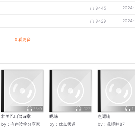
2024-
9445
2024-
9429
查看更多
7849
1322
11
壮美巴山谱诗章
呢喃
燕呢喃
by：
有声读物分享家
by：
优点频道
by：
燕呢喃87