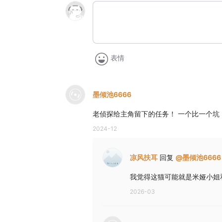
表情
墨倾池6666
老侦探给主角留下的任务！ 一个比一个坑
2024-12
凉风扶耳
回复
@
墨倾池6666
我觉得这猫可能就是米娅小姐
2026-03