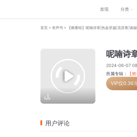
发现
分类
>
>
首页
有声书
【燃番啦】呢喃诗章|热血穿越|克苏鲁|诡
呢喃诗章
2024-06-07 08
所属专辑：
【燃
VIP仅
0.36
用户评论