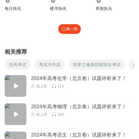
65.20万
3.26万
2590.28万
立足中国，培育家国情怀。
每日快讯
楼市快讯
界面快讯
2024年高考英语试题立足中国、放眼全球，有利于把学生
培养成具有中国情怀和国际视野的社会主义建设者和接班
换一批
人。例如，书面表达第二节以“新中国成立75周年”为背景创
设主题情境，以中外交流为框架搭建试题任务，引导考生关
相关推荐
注新中国的发展成就，激发考生热爱祖国的真挚情怀，增强
民族自豪感，帮助考生坚定“四个自信”，用英语讲好“中国故
生死考试
考试大作战
快穿之修真院校招生考试
在
事”，拓展国际视野，增进国际理解。
2024年高考化学（北京卷）试题评析来了！
02 聚焦核心素养，彰显新课程理念
纸上听
113
2024年高考英语试题在命制过程中注重贯彻落实新课程理
念，丰富核心素养考查路径，进一步凸显素养立意。试题设
2024年高考物理（北京卷）试题评析来了！
计以情境任务为载体和驱动，以知识、技能和策略等要素为
纸上听
144
手段和工具，以解决问题为目标和导向，促进学生核心素养
的发展。
2024年高考语文（北京卷）试题评析来了！
突出语言能力，夯实外语学习的基础。英语语言能力是构成