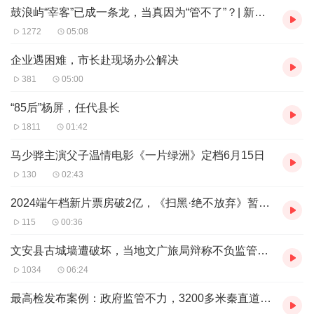
润物无声，突出以“文”化人的底色。
鼓浪屿“宰客”已成一条龙，当真因为“管不了”？| 新京报快评
2024年高考英语试题在选材上兼顾教育性、人文性、知识
1272
05:08
性和趣味性，以“润物细无声”的方式，积极培养和塑造考生
企业遇困难，市长赴现场办公解决
的情感认知、人生态度和价值取向。例如，“完形填空”一文
381
05:00
用简洁的笔墨讲述了一个关于勇于尝试、自信自强的故事。
“85后”杨屏，任代县长
故事主人公原本对戏剧表演不感兴趣，但勇于尝试新鲜事
1811
01:42
物，敢于走出舒适区，通过一次戏剧表演增强了自信，最终
马少骅主演父子温情电影《一片绿洲》定档6月15日
实现了自强。故事聚焦“人与自我”，旨在引导考生正确认识
130
02:43
自我，丰富自我，完善自我，充分挖掘自身潜力，勇于尝试
新事物，乐于接受新事物，做一个自信自强的新时代青年。
2024端午档新片票房破2亿，《扫黑·绝不放弃》暂列榜首
阅读B篇一文讲述了“我”在一次考试失败后如何重获力量的
115
00:36
故事。本文给考生的启示是在追求梦想的道路上难免遇到挫
文安县古城墙遭破坏，当地文广旅局辩称不负监管责任被驳回
折，不要因一时挫败就自暴自弃，放弃初心，而应做到愈挫
1034
06:24
愈勇，锲而不舍，坚定自信地追逐梦想。
最高检发布案例：政府监管不力，3200多米秦直道遗址完全灭失
以德引领，促进五育融合发展。