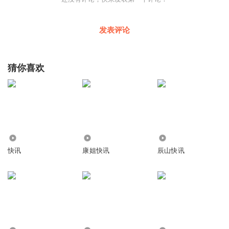
生产力，创造更多的数字化平台和工具，从而更好地探索未
知世界。文章有助于引导考生拓宽视野，关注经济社会发展
发表评论
的新变化，关注科学技术进步的新成果，关注科学研究的新
范式，为未来参与知识创新和科技创新奠定基础，为实现国
猜你喜欢
家高水平科技自立自强贡献力量。
以人为本，注重价值引领。
2024年高考英语试题坚持以学生为本，注重在“做人做事”方
面对考生的教育和引导，帮助学生形成正确的价值观，充分
发挥了试题价值观教育的积极作用。例如，“阅读还原”一文
171
2.44万
7.48万
启示考生在待人接物的过程中要灵活、辩证。一方面要专注
快讯
康姐快讯
辰山快讯
执着，另一方面也要开放包容；“阅读表达”一文作者通过对
自身学习经历的回忆，强调了“合作”在实现“自立”过程中的
重要性，揭示了“自立”的真正内涵，启发考生在学习和工作
中要辩证审视“自立”与“合作”二者之间的关系，做到二者有
效结合、相辅相成，以取得最终的成功。