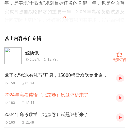
年，是实现“十四五”规划目标任务的关键一年，也是全面落
实教育强国战略部署的重要一年。2024年高考英语试题及
时回应时代新呼唤，对标建设教育强国新要求，试题命制坚
持“四个突出，四个考出来”的命题理念，以《普通高中英语
课程标准》和高校人才选拔要求为依据，结合中学英语教学
以上内容来自专辑
实际，守正创新，稳中求进，全面落实立德树人根本任务，
鲸快讯
凸显价值引领，强化试题“培根铸魂”的育人功能；充分发挥
2.92亿
12.73万
免费订阅
试题的教学导向作用，彰显新课程理念，坚持“素养立意”，
促进学生的全面发展。
饿了么“冰冰有礼节”开启，15000根雪糕送给北京户外劳动者
01 凸显价值引领，强化铸魂育人功能
159
05:34
2024年高考英语试题注重价值引领，落实立德树人根本任
2024年高考英语（北京卷）试题评析来了
务，引导考生践行社会主义核心价值观，积极传播正能量，
183
18:44
旨在培养具有中国情怀、国际视野和跨文化沟通能力的社会
2024年高考数学（北京卷）试题评析来了
主义建设者和接班人，充分体现了高考的育人功能和价值导
163
11:48
向。