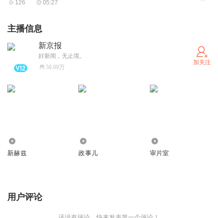
126
05:27
2024年高考英语试题在“德育”和“美育”上创新考查形式，注
重方式方法，依托素材，促进五育融合发展，引导考生做一
主播信息
个德智体美劳全面发展的社会主义建设者和接班人。例如，
新京报
阅读D篇一文探讨了道德规范的根源，有利于考生从科学的
好新闻，无止境。
加关注
视角深刻认识社会美德的形成机制，有利于提升考生的思想
58.09万
道德修养和人文素养，也有利于促进社会美德规范的知行合
一；“完形填空”和阅读B篇选材涉及戏剧艺术和绘画艺术，
渗透了“美育”教育，有利于提升考生的审美素养。
紧跟时代，增强责任意识。
2024年高考英语试题在选材上积极引导考生关注人类社会
3431.30万
769.64万
40.97万
所面临的热点问题，关注前沿科技，关注数字化在社会生活
新赫兹
政事儿
审片室
中的应用和发展，关注新质生产力，增强责任感、紧迫感和
使命感。例如，在阅读C篇一文中，作者旗帜鲜明地指出人
用户评论
类应停止“宇宙是不是模拟”的争论，要在研究路径和思路上
积极实现转向，依托数字化时代的科技成果，充分挖掘新质
还没有评论，快来发表第一个评论！