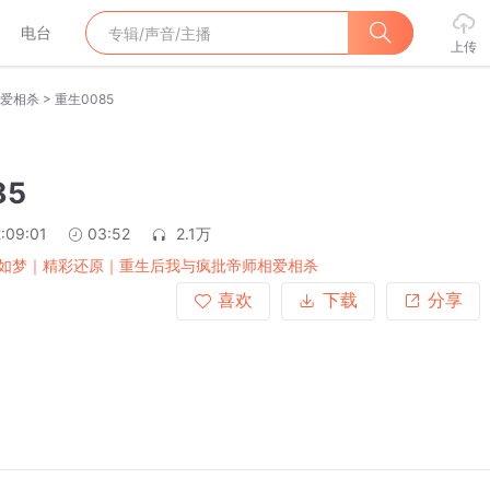
电台
上传
>
爱相杀
重生0085
85
:09:01
03:52
2.1万
如梦｜精彩还原｜重生后我与疯批帝师相爱相杀
喜欢
下载
分享