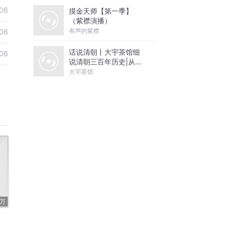
06
摸金天师【第一季】
（紫襟演播）
有声的紫襟
06
话说清朝丨大宇茶馆细
06
说清朝三百年历史|从努
尔哈赤到末代皇帝溥仪|
大宇茶馆
康熙雍正乾隆
6万