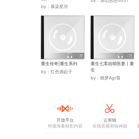
by：
涂山悠悠0051
by：
慕染星河
3.9万
1.9万
重生传奇|重生系列
重生七零凶萌医妻丨重
生
by：
红色酒起子
by：
晓梦Agr晨
开放平台
云剪辑
对接海量精彩内容
在线音频剪辑神器