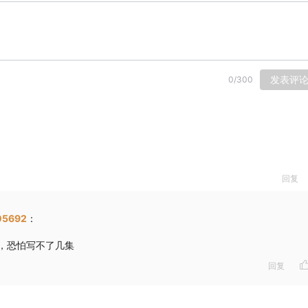
发表评
0
/
300
回复
05692
：
，恐怕写不了几集
回复