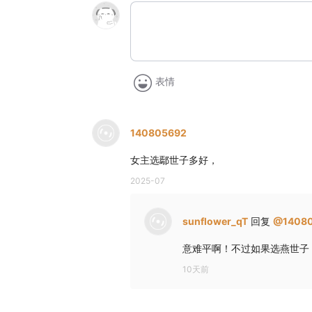
表情
140805692
女主选鄢世子多好，
2025-07
sunflower_qT
回复
@
1408
意难平啊！不过如果选燕世子
10天前