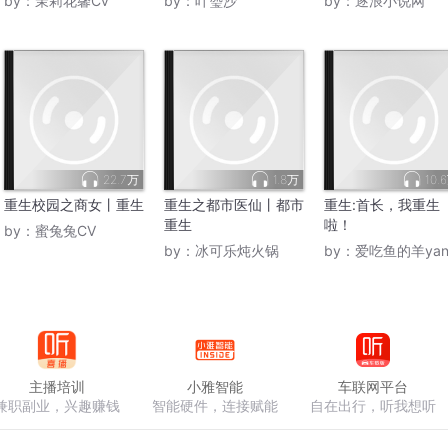
by：
茉莉花馨Cv
by：
叶瑬沙
by：
逐浪小说网
22.7万
1.8万
10.
重生校园之商女丨重生
重生之都市医仙丨都市
重生:首长，我重生
重生
啦！
by：
蜜兔兔CV
by：
冰可乐炖火锅
by：
爱吃鱼的羊yan
主播培训
小雅智能
车联网平台
兼职副业，兴趣赚钱
智能硬件，连接赋能
自在出行，听我想听