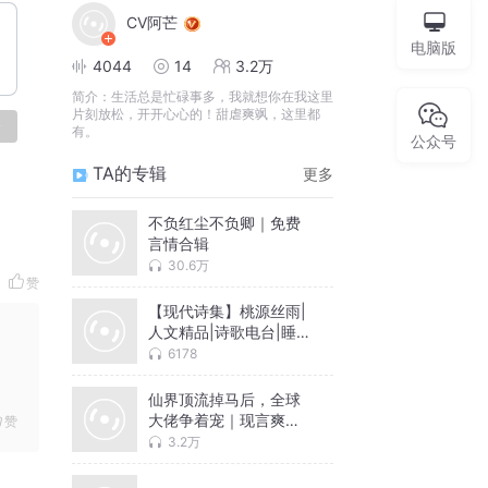
CV阿芒
电脑版
4044
14
3.2万
简介：
生活总是忙碌事多，我就想你在我这里
片刻放松，开开心心的！甜虐爽飒，这里都
论
有。
公众号
TA的专辑
更多
不负红尘不负卿｜免费
言情合辑
30.6万
赞
【现代诗集】桃源丝雨|
人文精品|诗歌电台|睡前
夜听
6178
仙界顶流掉马后，全球
大佬争着宠｜现言爽文
赞
｜免费多播
3.2万