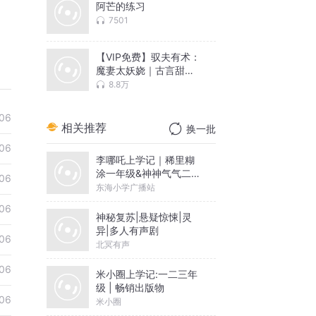
阿芒的练习
7501
【VIP免费】驭夫有术：
魔妻太妖娆｜古言甜宠
有声小说
8.8万
06
相关推荐
换一批
06
李哪吒上学记｜稀里糊
涂一年级&神神气气二年
06
级
东海小学广播站
06
神秘复苏|悬疑惊悚|灵
异|多人有声剧
06
北冥有声
06
米小圈上学记:一二三年
级 | 畅销出版物
06
米小圈