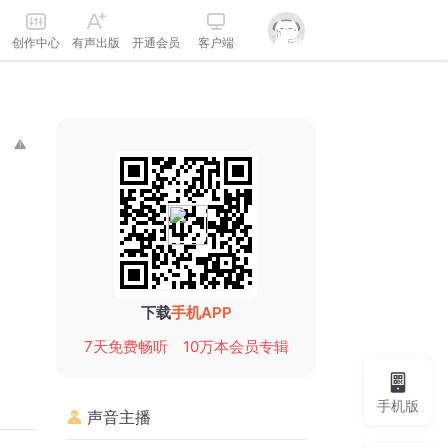
创作中心
有声出版
开通会员
客户端
下载
手机APP
7天免费畅听
10万本会员专辑
手机版
声音主播