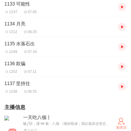
1133 可能性
1237
07:05
1134 月亮
1212
06:25
1135 水落石出
1249
07:34
1136 欺骗
1252
07:11
1137 坚持住
1238
06:55
主播信息
一天吃八顿丨
畅༼听，搜༄༅ 索：八顿 《规则怪谈：我比诡异还变态！》 《救命！不小心撩到主神怎么办？！》 《全民：我背诵三千道藏转职天师》 《我降临在矩阵宇宙》 《老弟，你是警察，不是暴徒啊》 《娘娘请开门，北镇魔司例行检查》 《风流乡情【多人有声剧】》欢迎大家搜索收听呦~~~~
加关注
9.46万