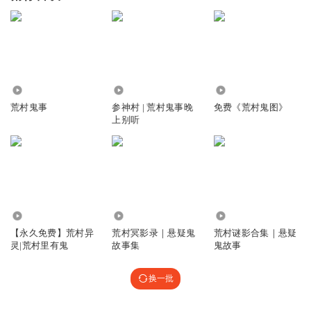
53.29万
5.13万
3100
荒村鬼事
参神村 | 荒村鬼事晚
免费《荒村鬼图》
上别听
2.48万
1.18万
1.39万
【永久免费】荒村异
荒村冥影录｜悬疑鬼
荒村谜影合集｜悬疑
灵|荒村里有鬼
故事集
鬼故事
换一批