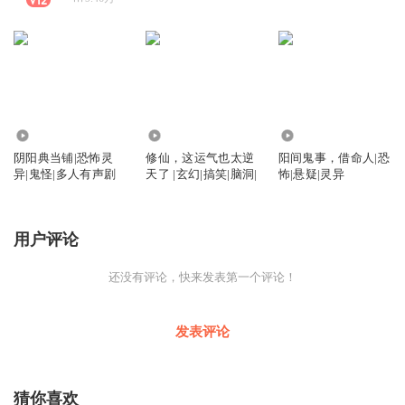
4.51万
102.07万
6.42万
阴阳典当铺|恐怖灵
修仙，这运气也太逆
阳间鬼事，借命人|恐
异|鬼怪|多人有声剧
天了 |玄幻|搞笑|脑洞|
怖|悬疑|灵异
用户评论
还没有评论，快来发表第一个评论！
发表评论
猜你喜欢