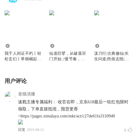
110.83万
135.02万
872.87万
我于人间证不朽丨轻
仙道巨擘，从破落宗
泼刀行|古典修仙|长
松玄幻丨草根崛起丨
门开始 | 慢节奏，智
生问道|民俗志怪|多
无敌流丨穿越丨老猫
商在线稳健流 | 老猫
人有声剧
演播领衔丨多人有声
演播领衔多人有声剧
剧
用户评论
老猫演播
速戳主播专属福利： 收官在即，京东618最后一轮红包限时
领取，下单直接抵现，囤货更香
~https://pages.ximalaya.com/mkt/act/c27de61fa3110940
回复
2025-06-11
0