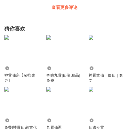
查看更多评论
猜你喜欢
75.35万
3.93万
105.50万
神霄仙宗【AI抢先
帝临九霄|仙侠|精品|
神霄煞仙｜修仙｜爽
更】
免费
文
1.69万
1.15万
5.95万
免费|神霄仙途|古代
九霄仙冢
仙路云霄