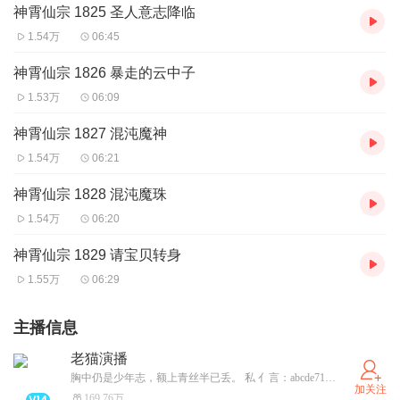
神霄仙宗 1825 圣人意志降临
1.54万
06:45
神霄仙宗 1826 暴走的云中子
1.53万
06:09
神霄仙宗 1827 混沌魔神
1.54万
06:21
神霄仙宗 1828 混沌魔珠
1.54万
06:20
神霄仙宗 1829 请宝贝转身
1.55万
06:29
主播信息
老猫演播
胸中仍是少年志，额上青丝半已丢。 私 亻言：abcde71853
加关注
169.76万