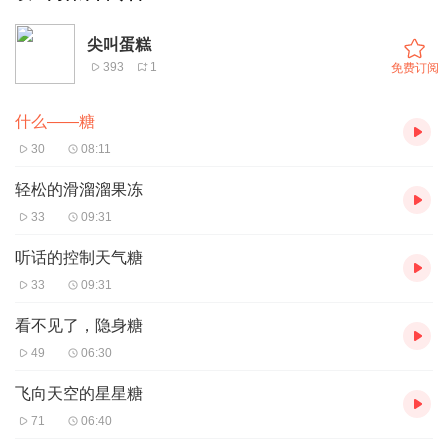
尖叫蛋糕
393
1
免费订阅
什么——糖
30
08:11
轻松的滑溜溜果冻
33
09:31
听话的控制天气糖
33
09:31
看不见了，隐身糖
49
06:30
飞向天空的星星糖
71
06:40