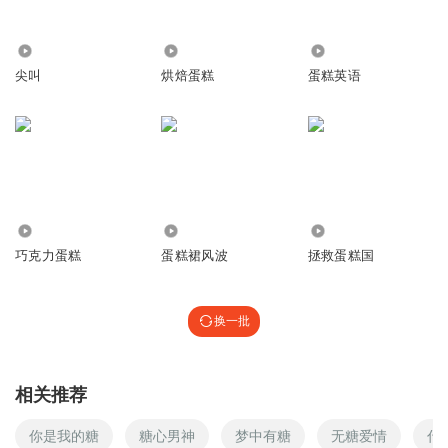
2406
20.10万
427
尖叫
烘焙蛋糕
蛋糕英语
1250
24.00万
2.01万
巧克力蛋糕
蛋糕裙风波
拯救蛋糕国
换一批
相关推荐
你是我的糖
糖心男神
梦中有糖
无糖爱情
什