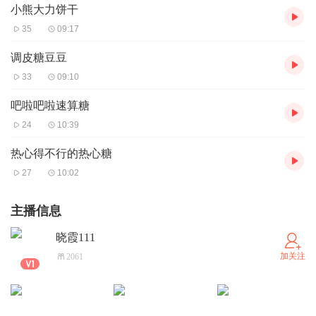
小熊大力饼干
35
09:17
调皮糖豆豆
33
09:10
吧啦吧啦速算糖
24
10:39
热心得不行的热心糖
27
10:02
主播信息
晓霞111
加关注
2061