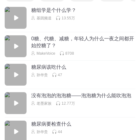
糖组学是个什么学？
基因频道
13.55万
0糖、代糖、减糖，年轻人为什么一夜之间都开
始控糖了？
MakeVoice
8708
糖尿病该吃什么
孙华贵
47
没有泡泡的泡泡糖——泡泡糖为什么能吹泡泡
老墨家族
12.77万
糖尿病要检查什么
孙华贵
44