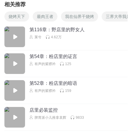
相关推荐
烧烤天下
最肉王者
我在仙界干烧烤
三界大帝我是
第116章：野店里的野女人
莱兮
4.62万
第54章：粉店里的证言
有声的紫襟衿
125
第52章：粉店里的暗语
有声的紫襟衿
159
店里必装监控
脾胃派小儿推拿袁辉
9833