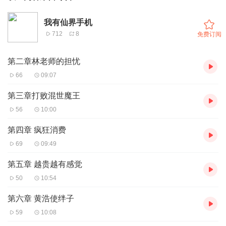
我有仙界手机
712
8
免费订阅
第二章林老师的担忧
66
09:07
第三章打败混世魔王
56
10:00
第四章 疯狂消费
69
09:49
第五章 越贵越有感觉
50
10:54
第六章 黄浩使绊子
59
10:08