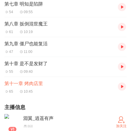
第七章 明知是陷阱
54
09:55
第八章 扳倒混世魔王
61
10:19
第九章 僵尸也能复活
47
11:00
第十章 是不是发财了
55
09:40
第十一章 烤肉店里
65
10:45
主播信息
淵翼_逍遥有声
加关注
868