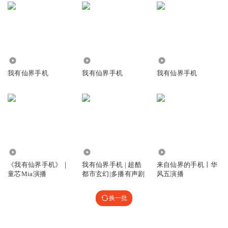
6624
1734
3012
我有仙界手机
我有仙界手机
我有仙界手机
3.28万
1.43万
5790
《我有仙界手机》｜
我有仙界手机 | 超酷
来自仙界的手机丨华
童芯Mia演播
都市玄幻|多播有声剧
风五演播
换一批