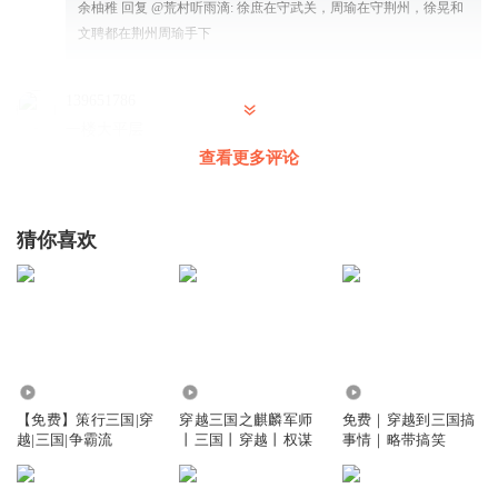
余柚稚
回复 @
荒村听雨滴
:
徐庶在守武关，周瑜在守荆州，徐晃和
文聘都在荆州周瑜手下
139651786
一楼大平层
查看更多评论
回复
2024-06-12
1
听友308708660
猜你喜欢
好家伙，我怎么突然想起了常凯申和教员的经典战例
回复
2024-06-18
1
粽粽娃娃
sa
回复
2024-11-21
9.91万
28.09万
6.46万
0
【免费】策行三国|穿
穿越三国之麒麟军师
免费｜穿越到三国搞
越|三国|争霸流
丨三国丨穿越丨权谋
事情｜略带搞笑
gyuhbvg
报到了