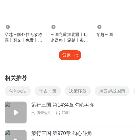
回复
2024-06-12
0
9598
2.44万
3.16万
穿越三国外挂无敌称
三国之重振北疆丨历
穿越三国
霸丨爽文丨免费丨三
史谋略丨穿越丨秦汉
国
三国
换一批
相关推荐
勾勾大法
千古一策
决策序章
风云起战国策
策行三国 第1434章 勾心斗角
伍壹先生
7391
策行三国 第970章 勾心斗角