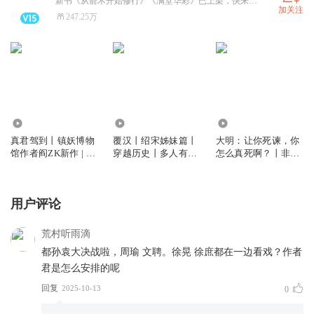
新书《从箭术开始修行》《满堂华彩》已上架，快来收听啦
加关注
247.25万
1123.22万
466.99万
1628.01万
真君驾到丨镇妖博物
覆汉丨绍宋姊妹篇丨
大明：让你死谏，你
馆作者阎ZK新作 | 斩
穿越历史丨多人有声
怎么真死啊？丨非正
妖除魔丨江湖玄幻丨
剧
经历史丨爆笑穿越丨
多人有声剧
多人有声剧
用户评论
荒村听雨滴
都孙袁大决战啦，周瑜 文聘。徐晃 徐庶都在一边看戏？作者
君是怎么安排的呢
回复
2025-10-13
0