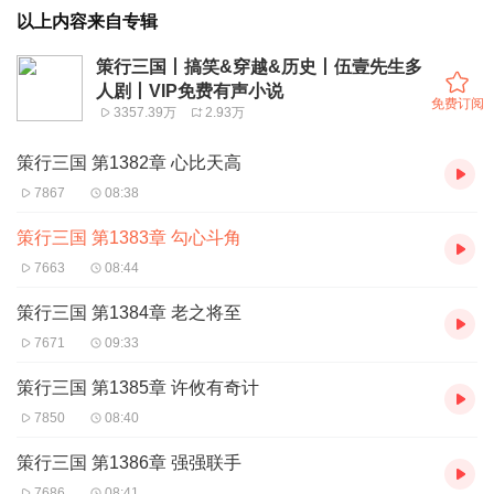
以上内容来自专辑
策行三国丨搞笑&穿越&历史丨伍壹先生多
人剧丨VIP免费有声小说
免费订阅
3357.39万
2.93万
策行三国 第1382章 心比天高
7867
08:38
策行三国 第1383章 勾心斗角
7663
08:44
策行三国 第1384章 老之将至
7671
09:33
策行三国 第1385章 许攸有奇计
7850
08:40
策行三国 第1386章 强强联手
7686
08:41