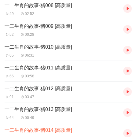
跑，跑到报名的地方一看，谁也没来，高兴得昂昂地叫起
十二生肖的故事-猪008 [高质量]
来：“我是第一名，我是第一名！”牛还没吧话说完，老鼠从
49
02:52
牛脖子上一蹦，蹦到地上，吱溜一蹿，蹿到牛前面去了。结
十二生肖的故事-猪009 [高质量]
果是老鼠得了第一名，牛得了第二名，所以，在十二生肖
52
00:28
里，小小的老鼠给排在最前面了。
十二生肖的故事-猪010 [高质量]
65
06:31
十二生肖的故事-猪011 [高质量]
66
03:58
十二生肖的故事-猪012 [高质量]
91
03:47
十二生肖的故事-猪013 [高质量]
64
00:49
十二生肖的故事-猪014 [高质量]