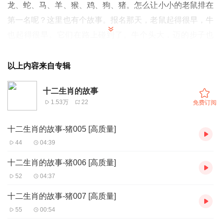
龙、蛇、马、羊、猴、鸡、狗、猪。怎么让小小的老鼠排在
第一名呢？这里也有个故事。报名那天，老鼠起得很早，牛
也起得很早。它们在路上碰到了。牛个头大，迈的步子也
大，老鼠个头小，迈得步子也小，老鼠跑得上气不接下气，
才刚刚跟上牛。老鼠心里想：路还远着呢，我快跑不动了，
以上内容来自专辑
这可怎么办？
十二生肖的故事
1.53万
22
免费订阅
它脑子一动，想出个主意来，就对牛说：“牛哥哥，牛哥
哥，我来给你唱个歌。”牛说：“好啊，你唱吧－－－咦，你
十二生肖的故事-猪005 [高质量]
怎么不唱呀？”老鼠说：“我在唱哩，你怎么没听见？哦，我
44
04:39
的嗓们太细了，你没听见。这样吧，让我骑在你的脖子上，
十二生肖的故事-猪006 [高质量]
唱起歌来，你就听见了。”牛说：“行罗，行罗！”老鼠就沿着
52
04:37
牛腿子一直爬上了牛脖子，让牛驮着它走，可舒服了。它摇
十二生肖的故事-猪007 [高质量]
头晃脑的，真的唱起歌来：牛哥哥，牛哥哥，过小河，爬山
55
00:54
坡，驾，驾，快点儿罗！牛一听，乐了，撒开四条腿使劲