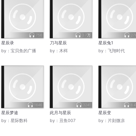
756
3.7万
27
星辰录
刀与星辰
星辰兔1
by：
宝贝鱼的广播
by：
木栮
by：
飞翔时代
1646
3241
8.
星辰梦途
此月与星辰
星辰变
by：
星际数科
by：
丑鱼007
by：
片刻微凉