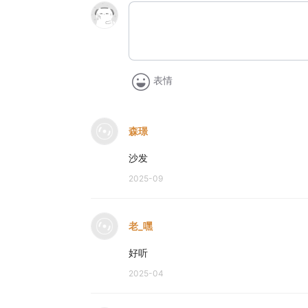
表情
森璟
沙发
2025-09
老_嘿
好听
2025-04