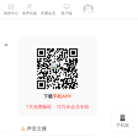
创作中心
有声出版
开通会员
客户端
下载
手机APP
7天免费畅听
10万本会员专辑
手机版
声音主播