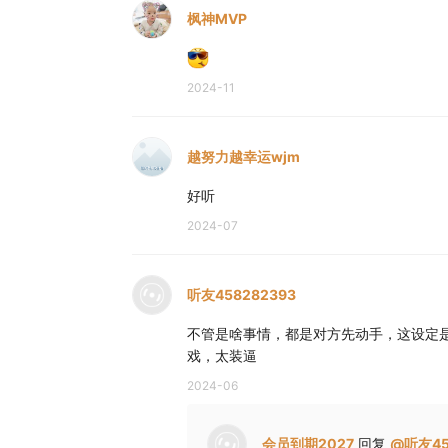
枫神MVP
2024-11
越努力越幸运wjm
好听
2024-07
听友458282393
不管是啥事情，都是对方先动手，这设定
戏，太装逼
2024-06
会员到期2027
回复
@
听友45