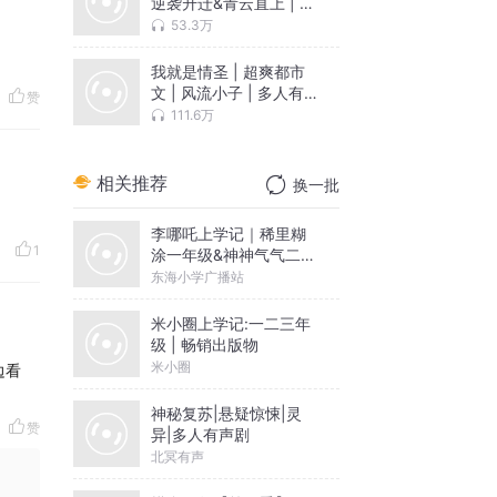
逆袭升迁&青云直上 | 多
人有声剧
53.3万
我就是情圣 | 超爽都市
文 | 风流小子 | 多人有
赞
声剧
111.6万
相关推荐
换一批
李哪吒上学记｜稀里糊
1
涂一年级&神神气气二年
级
东海小学广播站
米小圈上学记:一二三年
级 | 畅销出版物
米小圈
边看
神秘复苏|悬疑惊悚|灵
赞
异|多人有声剧
北冥有声