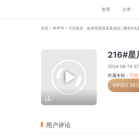
发现
分类
>
>
首页
有声书
万倍返还：徒弟筑基我直接成仙 | 爆笑&无敌
216#
2024-06-14 07
所属专辑：
万倍
VIP仅
0.36
用户评论