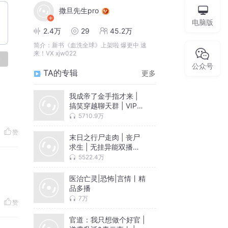
撒旦先生pro
电脑版
2.4万
29
45.2万
简介：
新书《血洗全球》上架啦 爆更中 速
来！VX xjw022
论
公众号
TA的专辑
更多
我成帝了金手指才来 |
搞笑穿越聊天群 | VIP免
费
5710.9万
赞
末日之行尸走肉 | 丧尸
求生 | 无挂异能双播精
品
5522.4万
医治亡灵|恐怖|言情丨精
品多播
7万
赞
官道：我只想做个好官 |