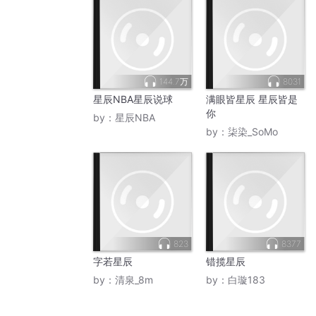
144.7万
8031
星辰NBA星辰说球
满眼皆星辰 星辰皆是
你
by：
星辰NBA
by：
柒染_SoMo
823
8377
字若星辰
错揽星辰
by：
清泉_8m
by：
白璇183