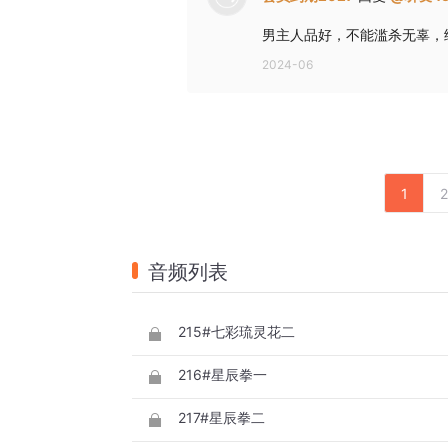
男主人品好，不能滥杀无辜，
2024-06
1
2
音频列表
215#七彩琉灵花二
216#星辰拳一
217#星辰拳二