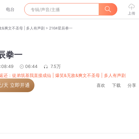
电台
上传
>
&爽文不圣母 | 多人有声剧
216#星辰拳一
星辰拳一
:08:49
06:44
7.5万
返还：徒弟筑基我直接成仙 | 爆笑&无敌&爽文不圣母 | 多人有声剧
元/天 立即开通
喜欢
下载
分享