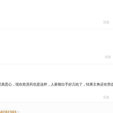
回复
回复
是真恶心，现在抢灵药也是这样，人家都出手好几轮了，结果主角还在旁
回复
8282393
：