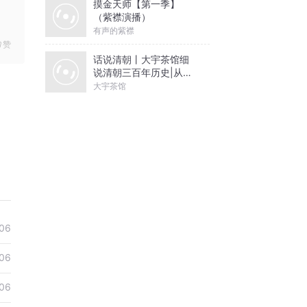
摸金天师【第一季】
（紫襟演播）
有声的紫襟
赞
话说清朝丨大宇茶馆细
说清朝三百年历史|从努
尔哈赤到末代皇帝溥仪|
大宇茶馆
康熙雍正乾隆
06
06
06