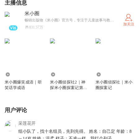
主播信息
米小圈
畅销出版物《米小圈》官方号，专注于儿童故事与教育内容。米小圈通过生动幽默的故事情节，帮助孩子们在轻松阅读中学习重要的生活道理和价值观，深受家长和孩子的喜爱。
加关注
831.57万
3351.26万
4203.90万
1.46亿
米小圈爆笑成语｜听
米小圈侦探社2｜神
米小圈侦探社｜米小
笑话学成语
探米小圈探案记第2
圈探案记
季
用户评论
采莲花开
组小队了，找十名组员，先到先得。 姓名：自己定 年龄：8
～14岁 性格：温柔 样子：不准一样，我打个列子。