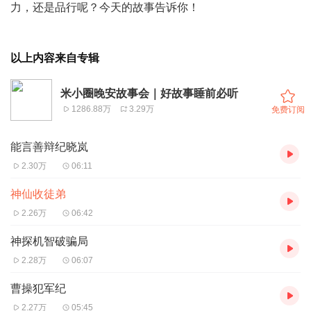
力，还是品行呢？今天的故事告诉你！
以上内容来自专辑
米小圈晚安故事会｜好故事睡前必听
1286.88万
3.29万
免费订阅
能言善辩纪晓岚
2.30万
06:11
神仙收徒弟
2.26万
06:42
神探机智破骗局
2.28万
06:07
曹操犯军纪
2.27万
05:45