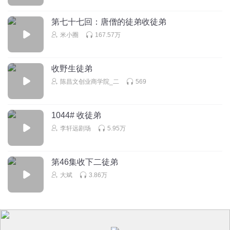
圣光流星雨
回复 @
闪闪_亮晶晶
:
哎，都一样。
第七十七回：唐僧的徒弟收徒弟
米小圈
167.57万
1366557epac
1．请看七。 2．请看十一。 3．不要生气，请看六。 4．千
万别生气，请看八。 5．千万不要生气，请看十五。 6．请看
收野生徒弟
四， 7．不要生气，请看五。 8．点个赞吧！ 9．不要生气，
陈昌文创业商学院_二
569
请看十二。 10．请看十三 11．别生气，请看十四。 12．别
生气，请看十。 13．别生气，请看二。 14．请看三。 15．
你可不能生气，请看九。
1044# 收徒弟
回复
2025-11-04
3
李轩远剧场
5.95万
通醺
第46集收下二徒弟
🐎
大斌
3.86万
回复
2024-06-24
3
_家产重度依赖_
回复 @
通醺
:
好好看！