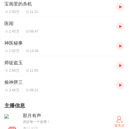
宝画里的杀机
2.50万
11:11
医闹
2.45万
08:47
神医秘事
2.92万
14:36
师徒盗玉
2.84万
11:05
偷神胖三
3.46万
08:21
主播信息
那月有声
讲好每一个故事！
加关注
11.85万