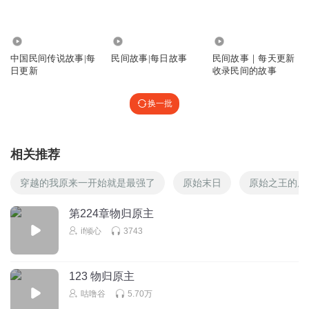
2.87万
3724
7.92万
中国民间传说故事|每
民间故事|每日故事
民间故事｜每天更新
日更新
收录民间的故事
换一批
相关推荐
穿越的我原来一开始就是最强了
原始末日
原始之王的原
第224章物归原主
if倾心
3743
123 物归原主
咕噜谷
5.70万