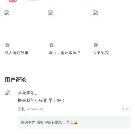
8937.14万
154.86万
2195.82万
成人睡前故事
请问，这正常吗？
大案纪实
用户评论
落花飘絮_
搬来我的小板凳 早上好！
回复
2024-06-14
4
那月有声
回复 @
落花飘絮_
:
早安