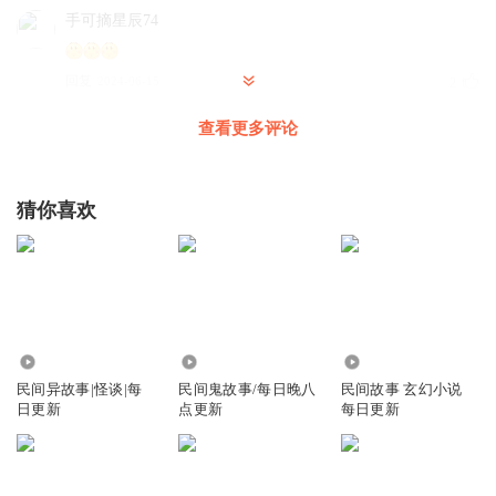
手可摘星辰74
回复
2024-06-15
2
查看更多评论
那月有声
回复 @
手可摘星辰74
:
Owen姚_
猜你喜欢
晚安
回复
2024-06-17
1
那月有声
回复 @
Owen姚_
:
晚安！
1.18万
5.21万
2.38万
民间异故事|怪谈|每
民间鬼故事/每日晚八
民间故事 玄幻小说
日更新
点更新
每日更新