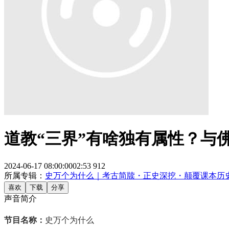
道教“三界”有啥独有属性？与
2024-06-17 08:00:00
02:53
912
所属专辑：
史万个为什么｜考古简牍・正史深挖・颠覆课本历
喜欢
下载
分享
声音简介
节目名称：
史万个为什么