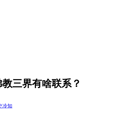
佛教三界有啥联系？
史冷知