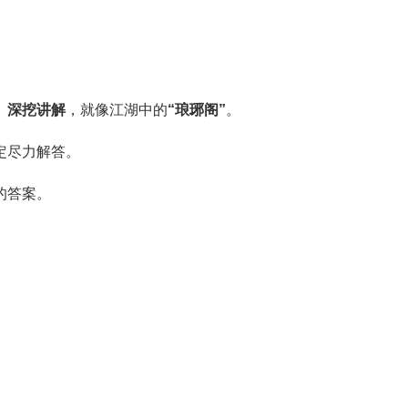
、深挖讲解
，就像
江湖中的
“琅琊阁”
。
定尽力解答。
的答案。