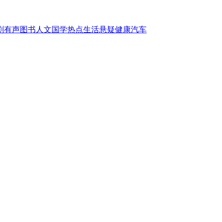
剧
有声图书
人文国学
热点
生活
悬疑
健康
汽车