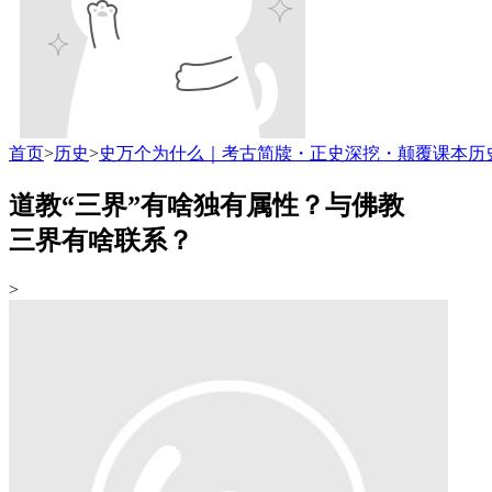
首页
>
历史
>
史万个为什么｜考古简牍・正史深挖・颠覆课本历
道教“三界”有啥独有属性？与佛教
三界有啥联系？
>