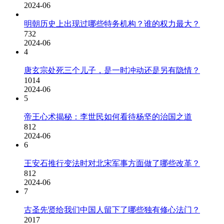
2024-06
明朝历史上出现过哪些特务机构？谁的权力最大？
732
2024-06
4
唐玄宗处死三个儿子，是一时冲动还是另有隐情？
1014
2024-06
5
帝王心术揭秘：李世民如何看待杨坚的治国之道
812
2024-06
6
王安石推行变法时对北宋军事方面做了哪些改革？
812
2024-06
7
古圣先贤给我们中国人留下了哪些独有修心法门？
2017