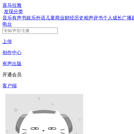
喜马拉雅
发现
分类
音乐
有声书
娱乐
外语
儿童
商业财经
历史
相声评书
个人成长
广播
电台
上传
创作中心
有声出版
开通会员
客户端