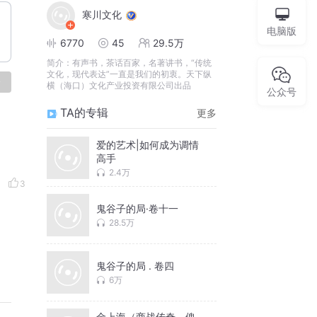
寒川文化
电脑版
6770
45
29.5万
简介：
有声书，茶话百家，名著讲书，“传统
文化，现代表达”一直是我们的初衷。天下纵
论
横（海口）文化产业投资有限公司出品
公众号
TA的专辑
更多
爱的艺术|如何成为调情
高手
2.4万
3
鬼谷子的局·卷十一
28.5万
鬼谷子的局 . 卷四
6万
金上海（商战传奇，傀