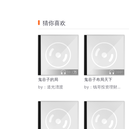
猜你喜欢
18.2万
3991
鬼谷子的局
鬼谷子布局天下
by：
道光潽渡
by：
钱哥投资理财读书圈