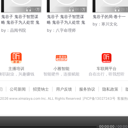
1.4万
66.9万
28.
鬼谷子 鬼谷子智慧谋
鬼谷子 鬼谷子智慧谋
鬼谷子的局·卷十一
略 鬼谷子为人处世 鬼
略 鬼谷子为人处世 鬼
by：
寒川文化
谷子识人
谷子识人
by：
品阅书院
by：
八字命理师
主播培训
小雅智能
车联网平台
兼职副业，兴趣赚钱
智能硬件，连接赋能
自在出行，听我想听
们
公司新闻
招贤纳士
用户反馈
服务协议
隐私政策
2026
www.ximalaya.com lnc. ALL Rights Reserved
沪ICP备13027243号
客服热线
00:00:00
/
00:00