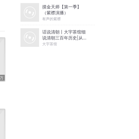
摸金天师【第一季】
（紫襟演播）
有声的紫襟
话说清朝丨大宇茶馆细
说清朝三百年历史|从努
尔哈赤到末代皇帝溥仪|
大宇茶馆
康熙雍正乾隆
3万