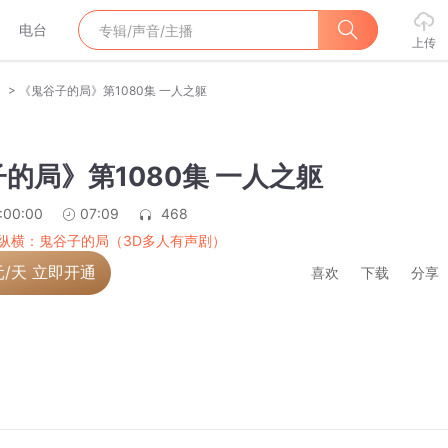
电台
上传
>
）
《鬼谷子的局》第1080集 一人之躯
的局》第1080集 一人之躯
:00:00
07:09
468
纵横：鬼谷子的局（3D多人有声剧）
元/天 立即开通
喜欢
下载
分享