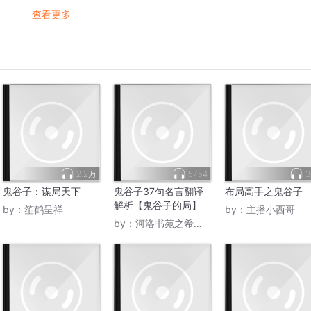
查看更多
2.2万
5754
鬼谷子：谋局天下
鬼谷子37句名言翻译
布局高手之鬼谷子
解析【鬼谷子的局】
by：
笙鹤呈祥
by：
主播小西哥
by：
河洛书苑之希望祠