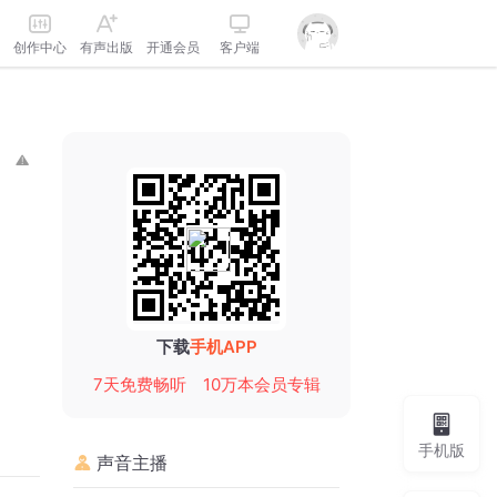
创作中心
有声出版
开通会员
客户端
下载
手机APP
7天免费畅听
10万本会员专辑
手机版
声音主播