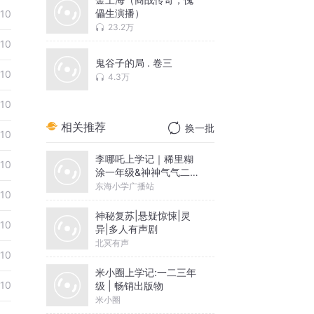
儡生演播）
10
23.2万
10
鬼谷子的局 . 卷三
10
4.3万
10
相关推荐
换一批
10
李哪吒上学记｜稀里糊
10
涂一年级&神神气气二年
级
东海小学广播站
10
神秘复苏|悬疑惊悚|灵
10
异|多人有声剧
北冥有声
10
米小圈上学记:一二三年
10
级 | 畅销出版物
米小圈