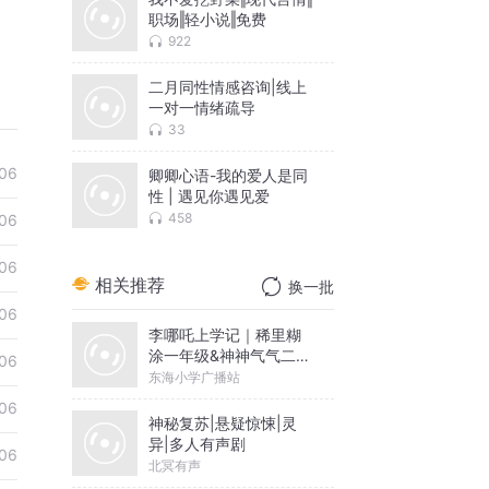
职场‖轻小说‖免费
922
二月同性情感咨询|线上
一对一情绪疏导
33
06
卿卿心语-我的爱人是同
性 | 遇见你遇见爱
458
06
06
相关推荐
换一批
06
李哪吒上学记｜稀里糊
涂一年级&神神气气二年
06
级
东海小学广播站
06
神秘复苏|悬疑惊悚|灵
异|多人有声剧
06
北冥有声