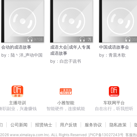
9708
1万
35
会动的成语故事
成语大会|成年人专属
中国成语故事会
成语故事
by：
陆丶洋_声动中国
by：
青晨木歌
by：
白岔子说书
主播培训
小雅智能
车联网平台
兼职副业，兴趣赚钱
智能硬件，连接赋能
自在出行，听我想听
们
公司新闻
招贤纳士
用户反馈
服务协议
隐私政策
2026
www.ximalaya.com lnc. ALL Rights Reserved
沪ICP备13027243号
客服热线