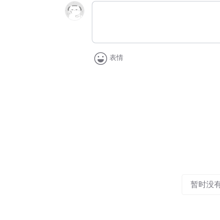
表情
暂时没