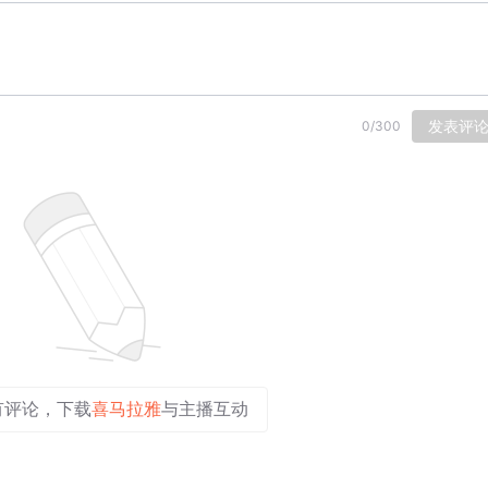
发表评
0
/
300
有评论，下载
喜马拉雅
与主播互动