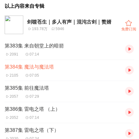
以上内容来自专辑
剑噬苍生｜多人有声｜混沌古剑｜赘婿
193.78万
5946
免费订阅
第383集 来自朝堂上的暗箭
2091
07:14
第384集 魔法与魔法塔
2105
07:05
第385集 前往魔法塔
2057
07:29
第386集 雷电之塔 （上）
2052
07:14
第387集 雷电之塔（下）
2020
07:24