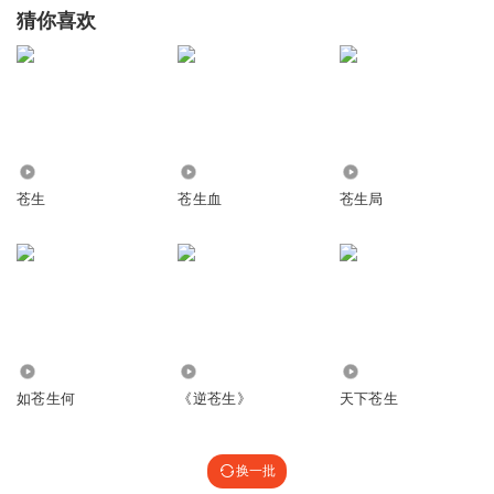
猜你喜欢
28.72万
1210
2102
苍生
苍生血
苍生局
2046
1470
2521
如苍生何
《逆苍生》
天下苍生
换一批