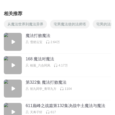
相关推荐
从魔法世界到魔法异界
宅男魔法使的法师塔
宅男的法师
魔法打败魔法
雪碧云宝
2.64万
168 魔法对魔法
柏落_六合同风
4.17万
第322集 魔法打败魔法
初九同学_青羽九方
1104
611巅峰之战篇第132集决战中土魔法与魔法
天寿子轩
617