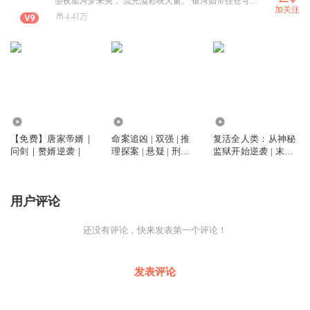
墨夜星河梦未央， 流光溢彩映天窗。 银河如带挂苍穹， 心随星辰舞九霄。
加关注
4.41万
6.71万
477.93万
193.23万
【免费】唐家帝婿｜
命案追凶 | 双强 | 推
复活全人类：从神秘
问剑｜赘婿逆袭｜
理探案 | 悬疑 | 刑侦 |
监狱开始逆袭 | 末世 |
迷雾 | 罪恶
克苏鲁 | 脑洞 | 诡异
用户评论
还没有评论，快来发表第一个评论！
发表评论