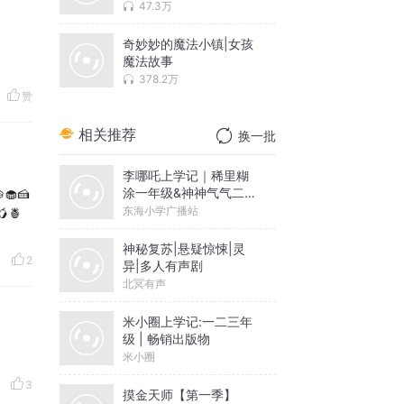
47.3万
奇妙妙的魔法小镇|女孩
魔法故事
378.2万
赞
相关推荐
换一批
李哪吒上学记｜稀里糊
涂一年级&神神气气二年
🧁🍰
级
东海小学广播站
🥭🍍
神秘复苏|悬疑惊悚|灵
2
异|多人有声剧
北冥有声
米小圈上学记:一二三年
级 | 畅销出版物
米小圈
3
摸金天师【第一季】