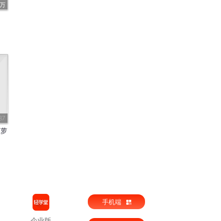
3万
87
菠萝
手机端
企业版