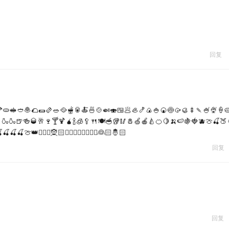
回复
🫓🥪🥙🧆🌮🌯🫔🥗🥘🫕🥫🍝🍜🍲🍛🍣🍱🥟🦪🍤🍙🍚🍘🍥🥠🥮🍢🍡🍧🍨🍦
🍶🍶🍺🍻🥃🥂🍷🍸🍹🧉🍾🧊🥄🍴🍽🥣🥡🥢🧂🍏🍎🍐🍊🍋🍌🍉🍇🍓🫐🍈🍒🍑
🍈👑🧝🏻‍♀️🧝🏻🧝‍♂️👰🏻‍♂️👰🏻‍♂️👰🏻🤴🏻
回复
回复