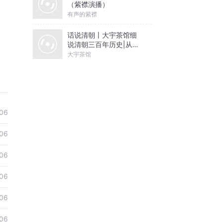
（紫襟演播）
有声的紫襟
话说清朝丨大宇茶馆细
说清朝三百年历史|从努
尔哈赤到末代皇帝溥仪|
大宇茶馆
康熙雍正乾隆
06
06
06
06
06
06