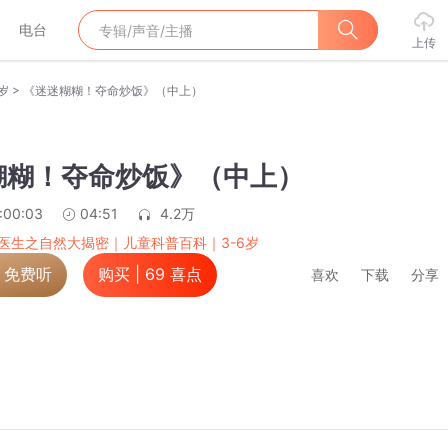
电台
上传
>
岁
《迷迷糊糊！夺命炒饭》（中上）
糊糊！夺命炒饭》（中上）
:00:03
04:51
4.2万
医生之自然大揭密｜儿童科普百科｜3-6岁
，免费听
购买 |
69
喜点
喜欢
下载
分享