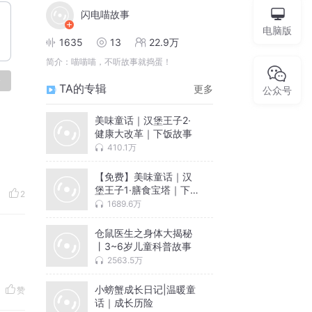
闪电喵故事
电脑版
1635
13
22.9万
简介：
喵喵喵，不听故事就捣蛋！
论
TA的专辑
更多
公众号
美味童话｜汉堡王子2·
健康大改革｜下饭故事
410.1万
【免费】美味童话｜汉
堡王子1·膳食宝塔｜下
2
饭故事
1689.6万
仓鼠医生之身体大揭秘
丨3~6岁儿童科普故事
2563.5万
小螃蟹成长日记|温暖童
赞
话｜成长历险