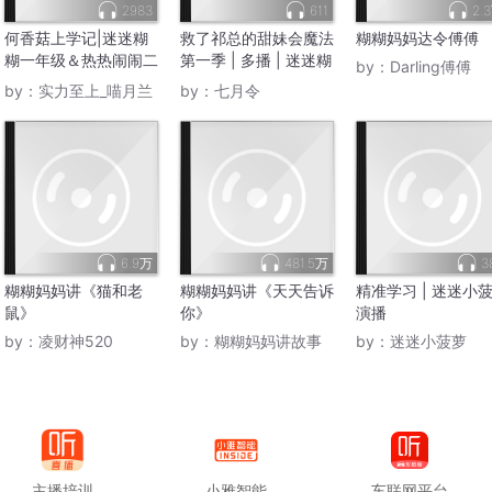
2983
611
2.
何香菇上学记|迷迷糊
救了祁总的甜妹会魔法
糊糊妈妈达令傅傅
糊一年级＆热热闹闹二
第一季 | 多播 | 迷迷糊
by：
Darling傅傅
年级
糊救人
by：
实力至上_喵月兰
by：
七月令
6.9万
481.5万
3
糊糊妈妈讲《猫和老
糊糊妈妈讲《天天告诉
精准学习 | 迷迷小
鼠》
你》
演播
by：
凌财神520
by：
糊糊妈妈讲故事
by：
迷迷小菠萝
主播培训
小雅智能
车联网平台