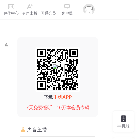
创作中心
有声出版
开通会员
客户端
下载
手机APP
7天免费畅听
10万本会员专辑
手机版
声音主播