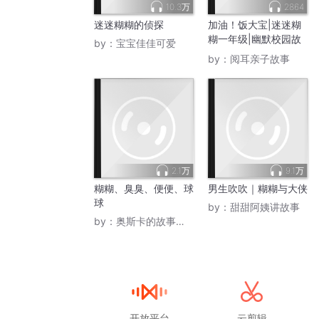
10.3万
2864
迷迷糊糊的侦探
加油！饭大宝|迷迷糊
糊一年级|幽默校园故
by：
宝宝佳佳可爱
事
by：
阅耳亲子故事
2.1万
9.1万
糊糊、臭臭、便便、球
男生吹吹｜糊糊与大侠
球
by：
甜甜阿姨讲故事
by：
奥斯卡的故事城堡
开放平台
云剪辑