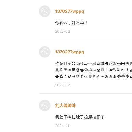
1370277wppq
你看👀，好吃😋！
2025-02
1370277wppq
🥐🥯🍞🥖🥨🧀🥚🍳🧈🥞🧇🥓🥩🍗🍖🌭🍔🍟
🎂🍮🍭🍬🍫🍿🍩🍪🌰🥜🍯🥛🍼🫖☕️🍵🧃🥤
🥥🥝🍅🍆🥑🥦🥬🥒🫑🌽🌽🥕🍌🍌🍌🍓🍓🍓🍒🍒🍒🍒
2025-02
刘大帅帅帅
我肚子疼拉肚子拉屎拉尿了
2024-11