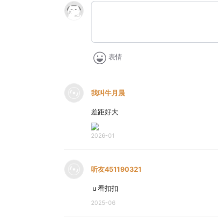
表情
我叫牛月晨
差距好大
2026-01
听友451190321
ｕ看扣扣
2025-06