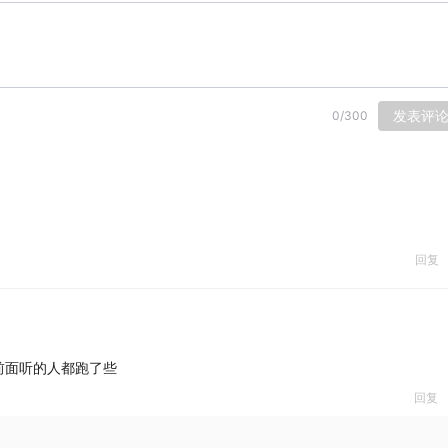
发表评
0
/
300
回复
前面听的人都跑了些
回复