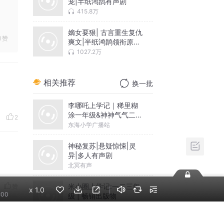
宠|半纸鸿鹊有声剧
415.8万
嫡女要狠| 古言重生复仇
赞
爽文|半纸鸿鹊领衔原班
人马精品重置版|VIP免
1027.2万
费多人有声剧
相关推荐
换一批
李哪吒上学记｜稀里糊
涂一年级&神神气气二年
2
级
东海小学广播站
神秘复苏|悬疑惊悚|灵
异|多人有声剧
北冥有声
米小圈上学记:一二三年
赞
x
1.0
:00
级 | 畅销出版物
米小圈