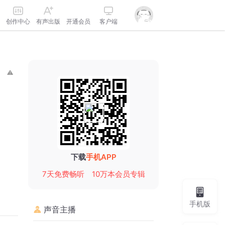
创作中心
有声出版
开通会员
客户端
下载
手机APP
7天免费畅听
10万本会员专辑
手机版
声音主播