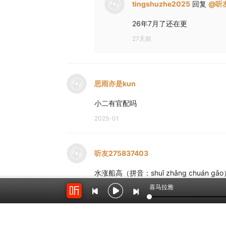
tingshuzhe2025
回复
@
听友
26年7月了还在更
27天前
思雨亦是kun
小二有官配吗
2025-01
听友275837403
水涨船高（拼音：shuǐ zhǎng chuán gāo
喜马拉雅
2024-08
樱露泣花红
回复
@
听友2758