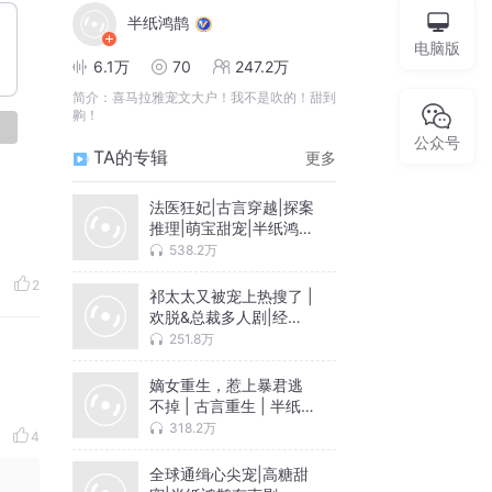
半纸鸿鹊
电脑版
6.1万
70
247.2万
简介：
喜马拉雅宠文大户！我不是吹的！甜到
齁！
论
公众号
TA的专辑
更多
法医狂妃|古言穿越|探案
推理|萌宝甜宠|半纸鸿
鹊|VIP免费多人有声剧
538.2万
2
祁太太又被宠上热搜了 |
欢脱&总裁多人剧|经典
现言点击即上瘾
251.8万
嫡女重生，惹上暴君逃
不掉 | 古言重生 | 半纸
鸿鹊复仇爽文 | 多人有
318.2万
4
声
全球通缉心尖宠|高糖甜