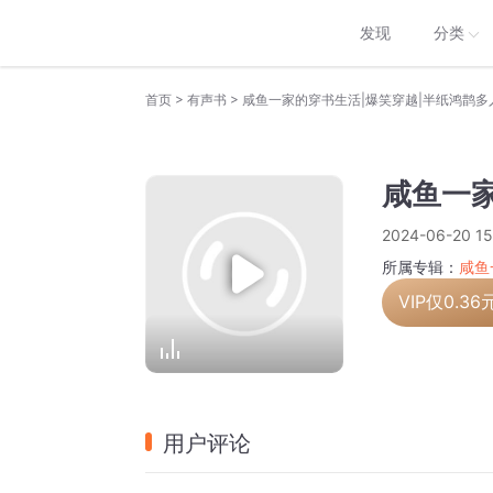
发现
分类
>
>
首页
有声书
咸鱼一家的穿书生活|爆笑穿越|半纸鸿鹊多人有
咸鱼一家
2024-06-20 15
所属专辑：
咸鱼
VIP仅
0.36
用户评论