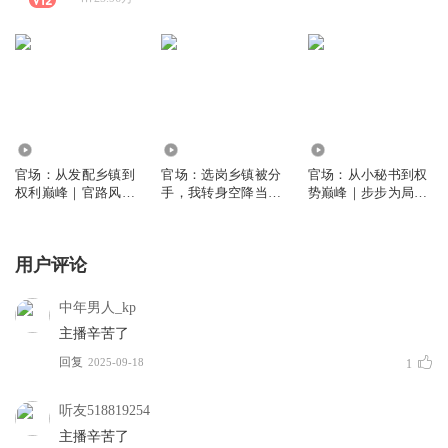
50.83万
44.27万
664.72万
官场：从发配乡镇到
官场：选岗乡镇被分
官场：从小秘书到权
权利巅峰｜官路风云
手，我转身空降当领
势巅峰｜步步为局丨
｜硬汉逆袭爽文｜反
导｜官场屠夫｜头铁
红颜丨爽文丨逆袭丨
腐扫黑｜权谋｜多人
硬刚｜逆袭爽文｜多
官途丨权谋丨多人有
有声剧
人有声剧
声剧
用户评论
中年男人_kp
主播辛苦了
回复
2025-09-18
1
听友518819254
主播辛苦了