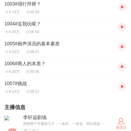
1003#强行拜师？
6.19万
05:59
1004#逗我玩呢？
6.26万
06:50
1005#相声演员的基本素质
6.20万
06:21
1006#商人的本质？
6.20万
05:58
1007#挑战
6.14万
06:12
主播信息
李轩远剧场
我有两个可爱的儿子，一名轩，一名远，所以我是－木子轩远！喜马拉雅认证优质主播。VX lihao302684
加关注
25.96万