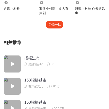
7343
29.41万
148.28万
逍遥小村长
逍遥小村医｜多人有
逍遥小村长 作者笑风
声剧
尘
换一批
相关推荐
招摇过市
是娜塔莎耶
50
153招摇过市
有声的文儿
2.81万
153招摇过市
史老师讲故事
60.54万