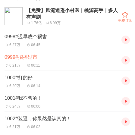
【免费】风流逍遥小村医｜桃源高手｜多人
有声剧
免费订阅
1.76亿
6.99万
0998#迟早成个祸害
6.27万
06:45
0999#招摇过市
6.21万
06:11
1000#打的好！
6.20万
06:14
1001#我不弯的！
6.24万
06:00
1002#装逼，你果然是认真的！
6.21万
06:02