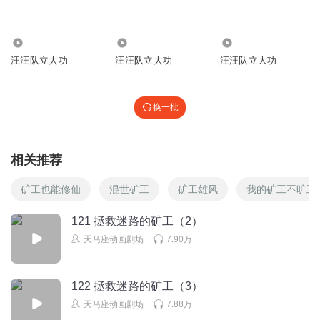
去了吧走
回复
2024-08-29
0
8482
2.77万
1.46万
汪汪队立大功
汪汪队立大功
汪汪队立大功
听友250942452
一起侃大山
回复
2024-06-21
0
换一批
相关推荐
矿工也能修仙
混世矿工
矿工雄风
我的矿工不旷工
121 拯救迷路的矿工（2）
天马座动画剧场
7.90万
122 拯救迷路的矿工（3）
天马座动画剧场
7.88万