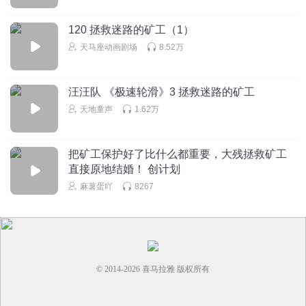
120 拯救迷路的矿工（1）
天马座动画剧场
8.52万
汪汪队 《极速轮滑》3 拯救迷路的矿工
天地童声
1.62万
把矿工保护好了比什么都重要，大残拯救矿工
直接原地结婚！ 创计划
麻薯蛋吖
8267
© 2014-
2026
喜马拉雅 版权所有