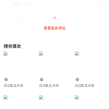
回复
2024-08-06
2
听友379127790
奥迪斯叔叔是矿工吗？
查看更多评论
回复
2024-07-12
0
CuinX_翠欣
回复 @
小胖宸
:
/→
猜你喜欢
1833817pbkg
小心超人
回复
2025-05-03
0
34.44万
1.09万
7082
莫贰
汪汪队立大功
汪汪队立大功
汪汪队立大功
b nbjhfgnj
回复
2025-01-26
0
小胖宸