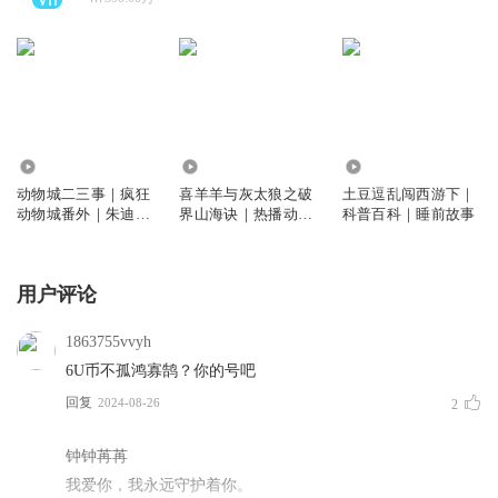
200.05万
74.01万
705.33万
动物城二三事｜疯狂
喜羊羊与灰太狼之破
土豆逗乱闯西游下｜
动物城番外｜朱迪尼
界山海诀｜热播动画
科普百科｜睡前故事
克小时候｜睡前故事
｜羊村守护者13｜天
马座动画
用户评论
1863755vvyh
6U币不孤鸿寡鹄？你的号吧
回复
2024-08-26
2
钟钟苒苒
我爱你，我永远守护着你。