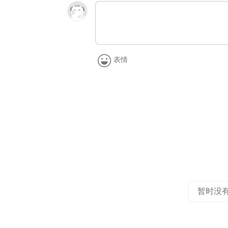
表情
暂时没