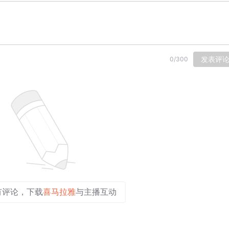
发表评
0
/
300
有评论，下载
喜马拉雅
与主播互动