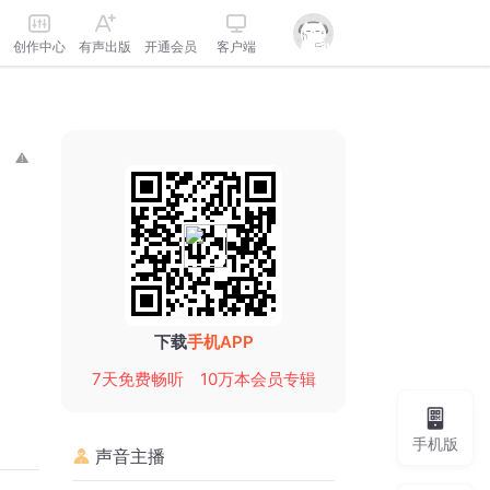
创作中心
有声出版
开通会员
客户端
下载
手机APP
7天免费畅听
10万本会员专辑
手机版
声音主播