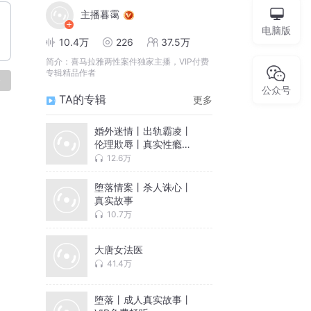
主播暮霭
电脑版
10.4万
226
37.5万
简介：
喜马拉雅两性案件独家主播，VIP付费
专辑精品作者
论
公众号
TA的专辑
更多
婚外迷情丨出轨霸凌丨
伦理欺辱丨真实性瘾故
事
12.6万
堕落情案丨杀人诛心丨
真实故事
10.7万
大唐女法医
41.4万
堕落丨成人真实故事丨