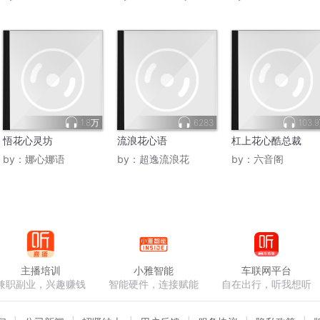
1.8万
6283
103.
悟花心灵坊
流浪花心语
杠上花心酷总裁
by：
娜心娜语
by：
超逸流浪花
by：
六音阁
主播培训
小雅智能
车联网平台
兼职副业，兴趣赚钱
智能硬件，连接赋能
自在出行，听我想听