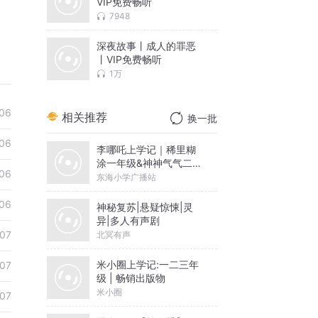
VIP免费畅听
7948
深夜故事丨成人的罪恶
丨VIP免费畅听
1万
06
相关推荐
换一批
06
李哪吒上学记｜稀里糊
涂一年级&神神气气二年
06
级
东海小学广播站
06
神秘复苏|悬疑惊悚|灵
异|多人有声剧
07
北冥有声
米小圈上学记:一二三年
07
级 | 畅销出版物
米小圈
07