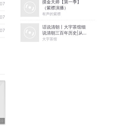
摸金天师【第一季】
07
（紫襟演播）
有声的紫襟
07
话说清朝丨大宇茶馆细
07
说清朝三百年历史|从努
尔哈赤到末代皇帝溥仪|
大宇茶馆
康熙雍正乾隆
09