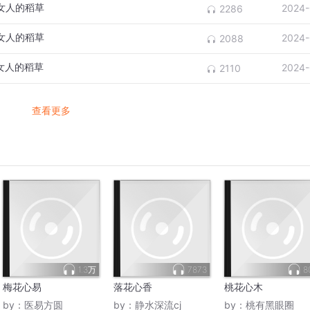
女人的稻草
2024-
2286
女人的稻草
2024-
2088
女人的稻草
2024-
2110
查看更多
1.3万
7873
8
梅花心易
落花心香
桃花心木
by：
医易方圆
by：
静水深流cj
by：
桃有黑眼圈