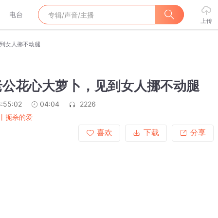
电台
上传
见到女人挪不动腿
：老公花心大萝卜，见到女人挪不动腿
:55:02
04:04
2226
丨扼杀的爱
喜欢
下载
分享