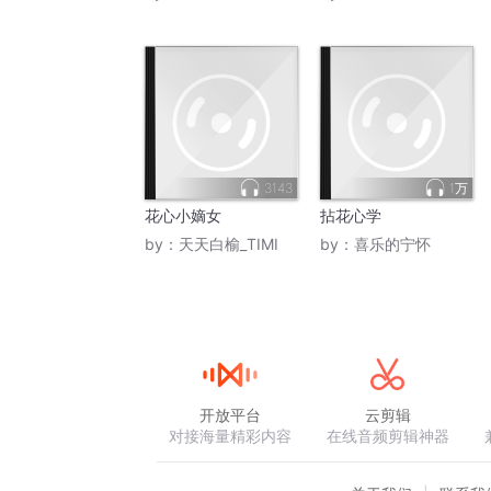
3143
1万
花心小嫡女
拈花心学
by：
天天白榆_TIMI
by：
喜乐的宁怀
开放平台
云剪辑
对接海量精彩内容
在线音频剪辑神器