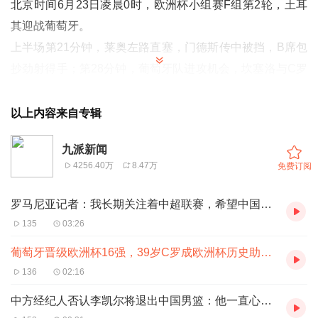
北京时间6月23日凌晨0时，欧洲杯小组赛F组第2轮，土耳
其迎战葡萄牙。
上半场第21分钟，莱奥左路直塞，门德斯传中被挡，B席包
抄劲射得手；第28分钟，葡萄牙队进攻机会，坎塞洛与C罗
传跑未达成默契，但随后土耳其送出离谱大礼，后卫阿卡伊
登回传，门将阿尔泰·巴延德尔扑救不及，皮球滚入自家大
以上内容来自专辑
门；第39分钟，莱奥突破时倒地，被判假摔领到黄牌，连续
九派新闻
第二场比赛因为“跳水”染黄，将缺席小组赛末轮；易边再
4256.40万
8.47万
免费订阅
战，第56分钟，C罗跑出单刀后无私横传，B费轻松吃饼。
最终，葡萄牙3比0完胜土耳其，两连胜提前锁定小组头名，
罗马尼亚记者：我长期关注着中超联赛，希望中国与罗马尼亚能在世界杯相见
成功晋级16强。
135
03:26
按照欧足联官网的统计，这是C罗在欧洲杯第27次出场送出
葡萄牙晋级欧洲杯16强，39岁C罗成欧洲杯历史助攻王，发文庆祝：我们是葡萄牙
的第8次助攻，追平了前捷克球员波博斯基，并列欧洲杯历
136
02:16
史助攻王。比赛当天C罗的年龄为39岁138天，他也因此而
中方经纪人否认李凯尔将退出中国男篮：他一直心系中国，愿再次为中国男篮效力
成为在欧洲杯历史上为队友送出助攻的最年长球员。