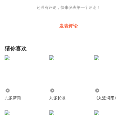
还没有评论，快来发表第一个评论！
发表评论
猜你喜欢
594.62万
4335
1974
九派新闻
九派长谈
《九派浔阳》