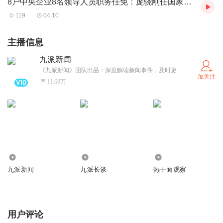
8户中央企业8名领导人员职务任免：庞骁刚任国家电网总经理
119
04:10
主播信息
九派新闻
《九派新闻》团队出品：深度解读新闻事件，及时更新热点资讯，你想听的一线新闻都在这里。
加关注
11.68万
594.62万
4335
1905.51万
九派新闻
九派长谈
热干面观察
用户评论