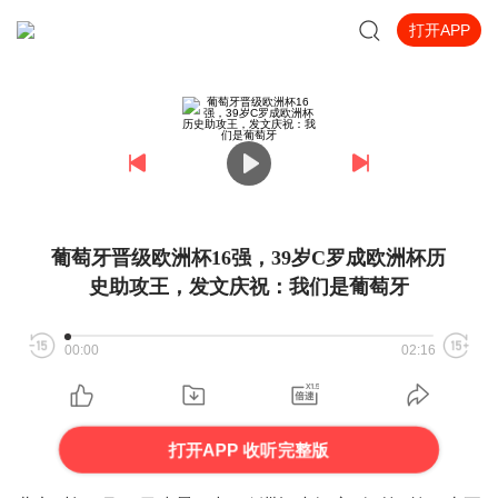
打开APP
葡萄牙晋级欧洲杯16强，39岁C罗成欧洲杯历
史助攻王，发文庆祝：我们是葡萄牙
00:00
02:16
打开APP 收听完整版