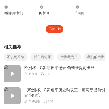
398.73万
95
1521.16万
潮新闻听新闻
阅新闻
直新闻
换一批
相关推荐
不说葡萄酸
我主葡萄牙
欧洲我为皇
我们的欧洲杯
欧洲杯：C罗助攻平纪录 葡萄牙提前出线
新京报
130
【欧洲杯】C罗追平历史助攻王，葡萄牙提前锁
定小组第一
羊城晚报
300