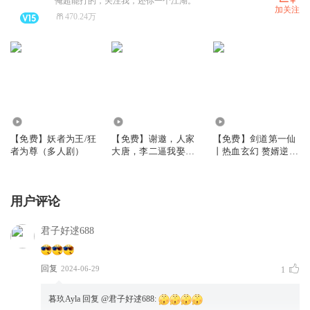
俺超能打的，关注我，还你一个江湖。
加关注
470.24万
1.55万
4.14万
13.12万
【免费】妖者为王/狂
【免费】谢邀，人家
【免费】剑道第一仙
者为尊（多人剧）
大唐，李二逼我娶长
丨热血玄幻 赘婿逆袭
乐|穿唐权谋爆爽|暮
丨暮玖&夏涵领衔多
玖×阑珊梦×聂曦映|多
人有声剧
人有声剧
用户评论
君子好逑688
回复
2024-06-29
1
暮玖Ayla
回复 @
君子好逑688
: