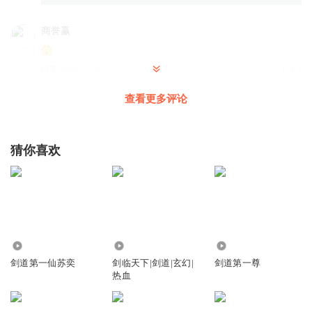
商誉赢
回复
2024-07-02
0
查看更多评论
暮玖Ayla
回复 @
商誉赢
:
谢谢支持与收听
Dear小锅锅了
猜你喜欢
怎么才更新一集
回复
2024-06-23
0
暮玖Ayla
回复 @
Dear小锅锅了
:
还没收到返音
949
2.70万
150
MysticMoonbeam
剑道第一仙苏奕
剑临天下|剑道|玄幻|
剑道第一尊
这苏毅 真她妈是个废物
热血
回复
2025-03-23
2