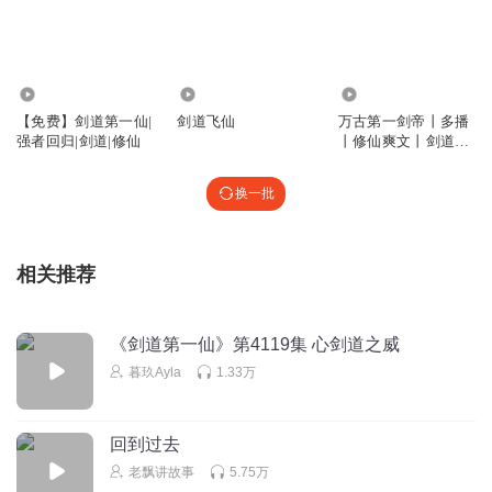
六十年代老猫
👍
回复
2024-08-12
0
1.87万
1.35万
5.04万
【免费】剑道第一仙|
剑道飞仙
万古第一剑帝丨多播
强者回归|剑道|修仙
丨修仙爽文丨剑道独
尊丨大陆争霸丨热血
玄幻丨暖音楼剧社
换一批
相关推荐
《剑道第一仙》第4119集 心剑道之威
暮玖Ayla
1.33万
回到过去
老飘讲故事
5.75万