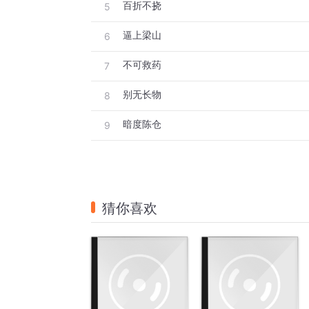
百折不挠
5
逼上梁山
6
不可救药
7
别无长物
8
暗度陈仓
9
猜你喜欢