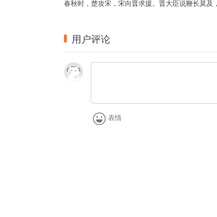
春秋时，楚攻宋，宋向晋求援。晋大臣说鞭长莫及
用户评论
表情