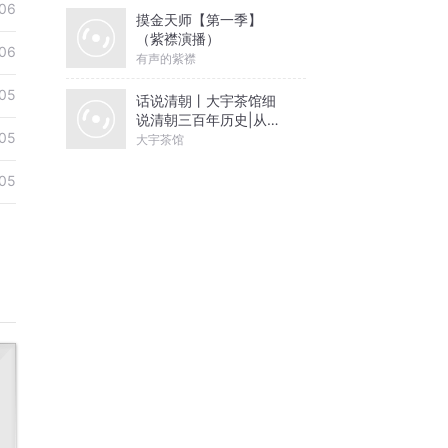
06
摸金天师【第一季】
（紫襟演播）
06
有声的紫襟
05
话说清朝丨大宇茶馆细
说清朝三百年历史|从努
05
尔哈赤到末代皇帝溥仪|
大宇茶馆
康熙雍正乾隆
05