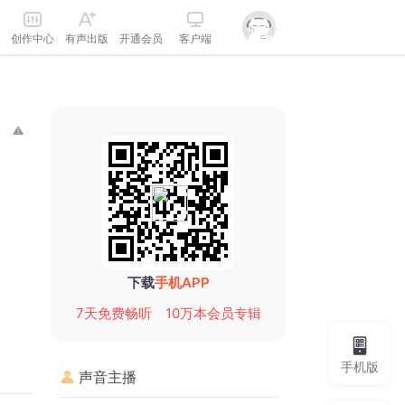
创作中心
有声出版
开通会员
客户端
下载
手机APP
7天免费畅听
10万本会员专辑
手机版
声音主播