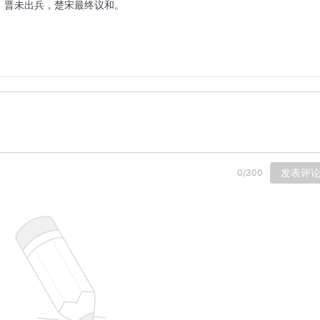
，晋未出兵，楚宋最终议和。
发表评
0
/
300