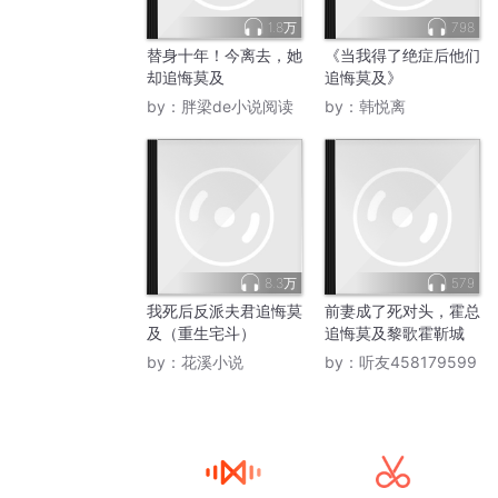
1.8万
798
替身十年！今离去，她
《当我得了绝症后他们
却追悔莫及
追悔莫及》
by：
胖梁de小说阅读
by：
韩悦离
8.3万
579
我死后反派夫君追悔莫
前妻成了死对头，霍总
及（重生宅斗）
追悔莫及黎歌霍靳城
by：
花溪小说
by：
听友458179599