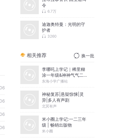
令
6.7万
迪迦奥特曼：光明的守
护者
3260
相关推荐
换一批
李哪吒上学记｜稀里糊
涂一年级&神神气气二年
级
东海小学广播站
06
神秘复苏|悬疑惊悚|灵
异|多人有声剧
06
北冥有声
06
米小圈上学记:一二三年
级 | 畅销出版物
06
米小圈