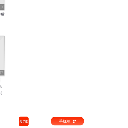
11
婚后
17
|
仇
书
手机端