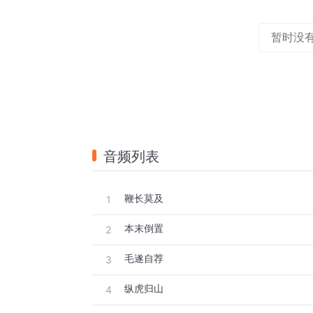
暂时没
音频列表
鞭长莫及
1
本末倒置
2
毛遂自荐
3
纵虎归山
4