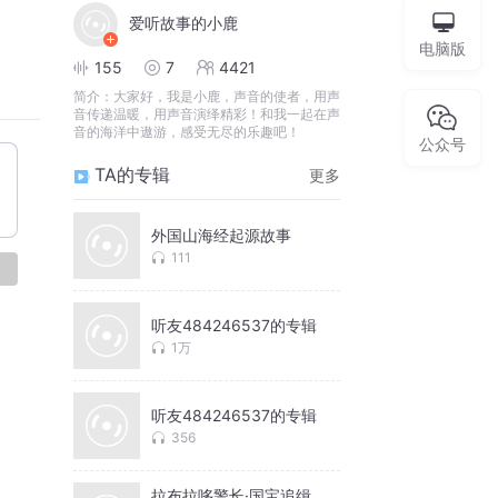
爱听故事的小鹿
电脑版
155
7
4421
简介：
大家好，我是小鹿，声音的使者，用声
音传递温暖，用声音演绎精彩！和我一起在声
音的海洋中遨游，感受无尽的乐趣吧！
公众号
TA的专辑
更多
外国山海经起源故事
111
论
听友484246537的专辑
1万
听友484246537的专辑
356
拉布拉哆警长·国宝追缉