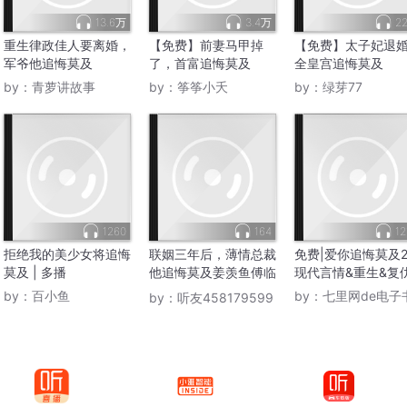
13.6万
3.4万
22
重生律政佳人要离婚，
【免费】前妻马甲掉
【免费】太子妃退
军爷他追悔莫及
了，首富追悔莫及
全皇宫追悔莫及
by：
青萝讲故事
by：
筝筝小夭
by：
绿芽77
1260
164
12
拒绝我的美少女将追悔
联姻三年后，薄情总裁
免费|爱你追悔莫及2
莫及 | 多播
他追悔莫及姜羡鱼傅临
现代言情&重生&复
渊
by：
百小鱼
by：
七里网de电子
by：
听友458179599