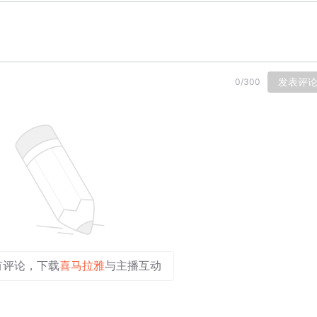
发表评
0
/
300
有评论，下载
喜马拉雅
与主播互动