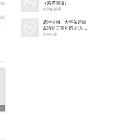
（紫襟演播）
06
有声的紫襟
06
话说清朝丨大宇茶馆细
说清朝三百年历史|从努
尔哈赤到末代皇帝溥仪|
大宇茶馆
康熙雍正乾隆
70