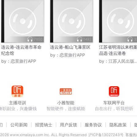
7850
1493
3
连云港-连云港市革命
连云港-船山飞瀑景区
江苏省明清以来档
纪念馆
品选·连云港卷
by：
恋景旅行APP
by：
恋景旅行APP
by：
江苏人民出版社电子书
主播培训
小雅智能
车联网平台
兼职副业，兴趣赚钱
智能硬件，连接赋能
自在出行，听我想听
们
公司新闻
招贤纳士
用户反馈
服务协议
隐私政策
2026
www.ximalaya.com lnc. ALL Rights Reserved
沪ICP备13027243号
客服热线