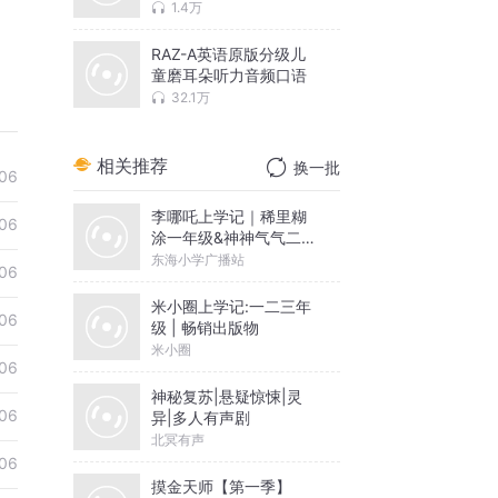
1.4万
RAZ-A英语原版分级儿
童磨耳朵听力音频口语
32.1万
相关推荐
换一批
06
李哪吒上学记｜稀里糊
06
涂一年级&神神气气二年
级
东海小学广播站
06
米小圈上学记:一二三年
06
级 | 畅销出版物
米小圈
06
神秘复苏|悬疑惊悚|灵
06
异|多人有声剧
北冥有声
06
摸金天师【第一季】