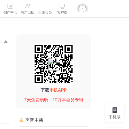
创作中心
有声出版
开通会员
客户端
下载
手机APP
7天免费畅听
10万本会员专辑
手机版
声音主播