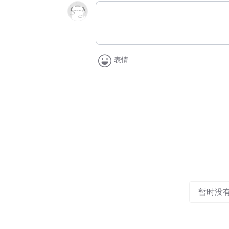
表情
暂时没