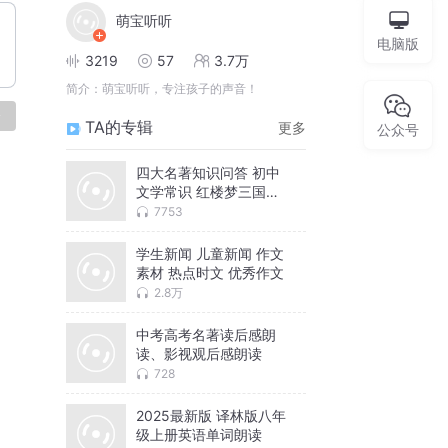
萌宝听听
电脑版
3219
57
3.7万
简介：
萌宝听听，专注孩子的声音！
论
TA的专辑
更多
公众号
四大名著知识问答 初中
文学常识 红楼梦三国演
义水浒传
7753
学生新闻 儿童新闻 作文
素材 热点时文 优秀作文
2.8万
中考高考名著读后感朗
读、影视观后感朗读
728
2025最新版 译林版八年
级上册英语单词朗读