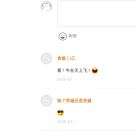
表情
青慕丨I乙
看！牛在天上飞！
2026-01
除了穿越还是穿越
2025-03