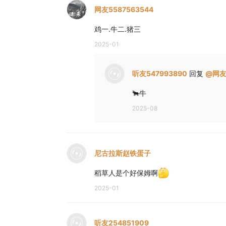
网友5587563544
鸡一.牛二.猪三
2025-01
听友547993890
回复
@
网友
🐂牛
2025-08
尼古拉斯赵铁蛋子
稻草人是个好保姆啊
2025-01
听友254851909