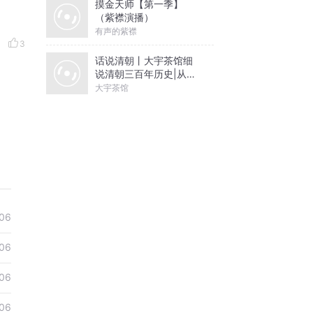
摸金天师【第一季】
（紫襟演播）
有声的紫襟
3
话说清朝丨大宇茶馆细
说清朝三百年历史|从努
尔哈赤到末代皇帝溥仪|
大宇茶馆
康熙雍正乾隆
06
06
06
06