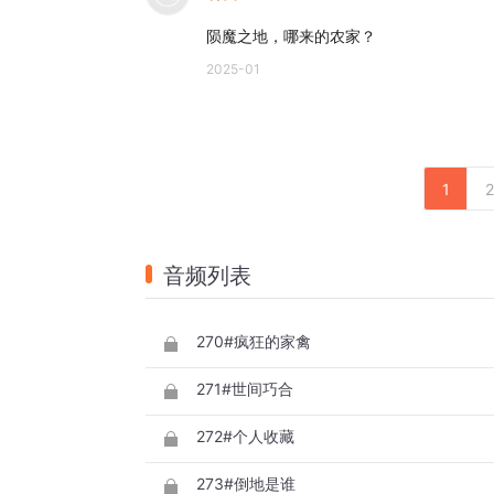
陨魔之地，哪来的农家？
2025-01
1
2
音频列表
270#疯狂的家禽
271#世间巧合
272#个人收藏
273#倒地是谁