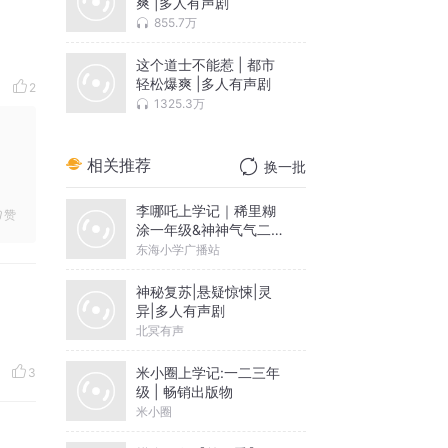
爽 |多人有声剧
855.7万
这个道士不能惹 | 都市
轻松爆爽 |多人有声剧
2
1325.3万
相关推荐
换一批
李哪吒上学记｜稀里糊
赞
涂一年级&神神气气二年
级
东海小学广播站
神秘复苏|悬疑惊悚|灵
异|多人有声剧
北冥有声
米小圈上学记:一二三年
3
级 | 畅销出版物
米小圈