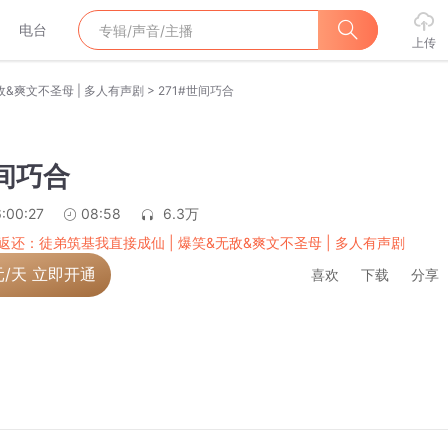
电台
上传
>
&爽文不圣母 | 多人有声剧
271#世间巧合
世间巧合
:00:27
08:58
6.3万
返还：徒弟筑基我直接成仙 | 爆笑&无敌&爽文不圣母 | 多人有声剧
元/天 立即开通
喜欢
下载
分享