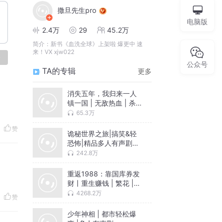
撒旦先生pro
电脑版
2.4万
29
45.2万
简介：
新书《血洗全球》上架啦 爆更中 速
来！VX xjw022
论
公众号
TA的专辑
更多
消失五年，我归来一人
镇一国 | 无敌热血 | 杀
伐果断 | 多人有声剧
65.3万
赞
诡秘世界之旅|搞笑&轻
恐怖|精品多人有声剧丨
VIP免费
242.8万
重返1988：靠国库券发
财丨重生赚钱 | 繁花 |
轻松真实带爽点 |多人有
4268.2万
赞
声剧
少年神相 | 都市轻松爆