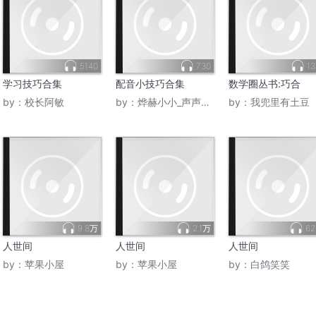
5140
730
13
学习技巧合集
配音小技巧合集
数学圈丛书:巧合
by：
校长阿敏
by：
烨赫小小_声声不息
by：
我兜里有土豆
9.8万
2.1万
62
人世间
人世间
人世间
by：
苹果小屋
by：
苹果小屋
by：
白鸽笑笑