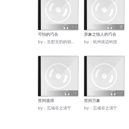
7414
51.2万
可怕的巧合
异象之惊人的巧合
by：
京腔京韵的胡同儿青年
by：
杭州埃迈科技
276
807
世间值得
世间万象
by：
忘城谷之清宁
by：
忘城谷之清宁