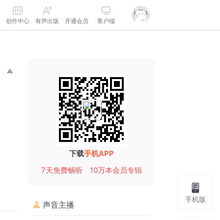
创作中心
有声出版
开通会员
客户端
下载
手机APP
7天免费畅听
10万本会员专辑
手机版
声音主播