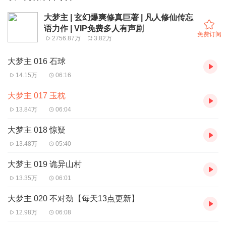
大梦主 | 玄幻爆爽修真巨著 | 凡人修仙传忘
语力作 | VIP免费多人有声剧
免费订阅
2756.87万
3.82万
大梦主 016 石球
14.15万
06:16
大梦主 017 玉枕
13.84万
06:04
大梦主 018 惊疑
13.48万
05:40
大梦主 019 诡异山村
13.35万
06:01
大梦主 020 不对劲【每天13点更新】
12.98万
06:08