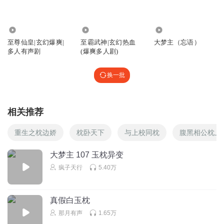
__醉仙望月
3796.77万
85.82万
115.75万
大梦谁先觉 平生 我自知。 草堂春睡足， 窗外日迟迟。
至尊仙皇|玄幻爆爽|
至霸武神|玄幻热血
大梦主（忘语）
回复
2024-07-15
5
多人有声剧
(爆爽多人剧)
美好世界_love
回复 @
__醉仙望月
:
文采不错👍🏻
换一批
銀孖
相关推荐
莫名其妙，莫名其妙的画雷符，莫名其妙的的定点爆破，然
后出现门户，得到好东西，脑残剧情，说舔书的基本都是一
重生之枕边娇
枕卧天下
与上校同枕
腹黑相公枕上
些主播吧
回复
2024-08-18
2
大梦主 107 玉枕异变
疯子天行
5.40万
三个淼
回复 @
銀孖
:
机缘总是莫名其妙
真假白玉枕
xinhui柑普
那月有声
1.65万
滴血认亲了