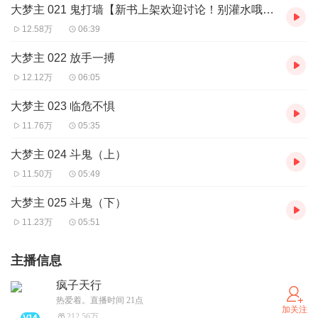
大梦主 021 鬼打墙【新书上架欢迎讨论！别灌水哦！】
12.58万
06:39
大梦主 022 放手一搏
12.12万
06:05
大梦主 023 临危不惧
11.76万
05:35
大梦主 024 斗鬼（上）
11.50万
05:49
大梦主 025 斗鬼（下）
11.23万
05:51
主播信息
疯子天行
热爱着。直播时间 21点
加关注
212.56万