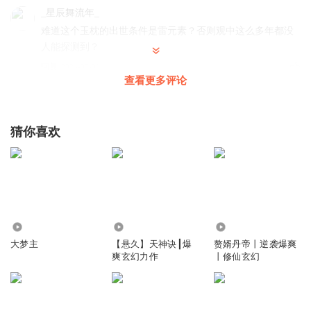
_星辰舞流年_
难道这个玉枕的出世条件是雷元素？否则观中这么多年都没
人能探测到？
回复
2024-07-01
3
查看更多评论
叁月識
回复 @
_星辰舞流年_
:
应该是要灵气激活吧
猜你喜欢
叁月識
用水泡，用火烤，滴血，用刀划，怎么不学学魏索呢，保管
有器灵的话，器灵会跑出来
回复
2024-07-04
4
美好世界_love
回复 @
叁月識
:
不能和他学
38.94万
345.81万
38.22万
大梦主
【悬久】天神诀┃爆
赘婿丹帝丨逆袭爆爽
爽玄幻力作
丨修仙玄幻
叁月識
王林得到石珠泡水喝，沈落得到玉枕当枕头睡
回复
2024-07-04
5