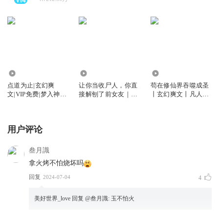
569.13万
3514.27万
2447.92万
点道为止|玄幻爽
让你当收尸人，你直
苟在修仙界吞噬成圣
文|VIP免费|梦入神机
接解刨了前女友｜恐
丨玄幻爽文丨凡人流
&疯子天行|多人有声
怖玄学风水灵异
苟道流丨热血逆袭丨
剧
穿越系统丨多人有声
剧
用户评论
叁月識
拿火烤不怕烧坏吗
回复
2024-07-04
4
美好世界_love
回复 @
叁月識
:
玉不怕火