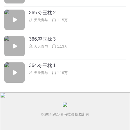
回复
2024-06-27
3
365.夺玉枕 2
美好世界_love
回复 @
xinhui柑普
:
天天青与
1.15万
_星辰舞流年_
366.夺玉枕 3
天道酬勤，机缘总在不经意中出现。
天天青与
1.13万
回复
2024-07-01
3
_星辰舞流年_
回复 @
叁月識
:
可惜他还没有意识到。还以为是邪祟
364.夺玉枕 1
呢。
天天青与
1.19万
西行王者
写的好仔细
太啰嗦
回复
2025-02-13
3
© 2014-
2026
喜马拉雅 版权所有
大王叫我去捉虾
玉枕……真的不会落枕吗，梆硬啊