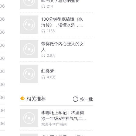
味的文学思想的盛宴
06
214
100分钟彻底搞懂《水
06
浒传》，读懂水浒，读
懂中国
1166
06
带你做个内心强大的女
06
人
2.9万
06
红楼梦
06
4.8万
06
06
相关推荐
换一批
06
李哪吒上学记｜稀里糊
涂一年级&神神气气二年
06
级
东海小学广播站