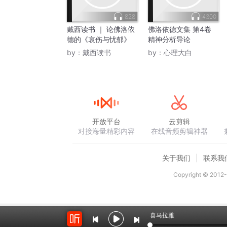
828
4300
戴西读书 ｜ 论佛洛依
佛洛依德文集 第4卷
德的《哀伤与忧郁》
精神分析导论
by：
戴西读书
by：
心理大白
开放平台
云剪辑
对接海量精彩内容
在线音频剪辑神器
关于我们
联系我
Copyright © 2012-
喜马拉雅