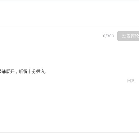
发表评
0
/
300
缓铺展开，听得十分投入。
回复