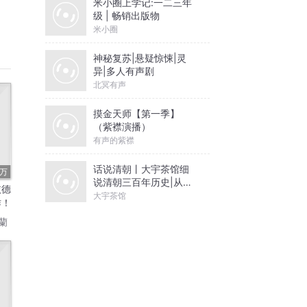
米小圈上学记:一二三年
级 | 畅销出版物
米小圈
神秘复苏|悬疑惊悚|灵
异|多人有声剧
北冥有声
摸金天师【第一季】
（紫襟演播）
有声的紫襟
话说清朝丨大宇茶馆细
7万
说清朝三百年历史|从努
依德
尔哈赤到末代皇帝溥仪|
大宇茶馆
作！
康熙雍正乾隆
蘭