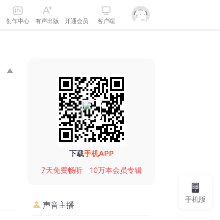
创作中心
有声出版
开通会员
客户端
下载
手机APP
7天免费畅听
10万本会员专辑
手机版
声音主播