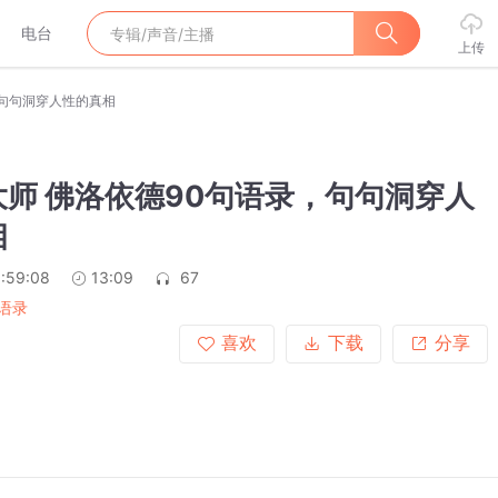
电台
上传
，句句洞穿人性的真相
师 佛洛依德90句语录，句句洞穿人
相
:59:08
13:09
67
语录
喜欢
下载
分享