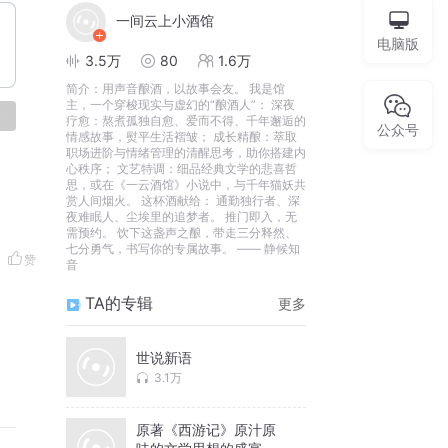
一间云上小酒馆
电脑版
3.5万
80
1.6万
简介：
用声音酿酒，以故事会友。 我是馆
主，一个穿梭现实与虚幻的“酿酒人”： 深夜
论
疗愈：熬煮孤独自愈、爱而不得、千年邂逅的
公众号
情感故事，熨平生活褶皱； 成长精酿：萃取
职场进阶与情绪管理的清醒思考，助你搭建内
心秩序； 文艺特调：细品经典文学的悲喜哲
思，或在《一云酒馆》小说中，与千年猫妖共
赏人间烟火。 这杯酒献给： 通勤独行者、深
夜难眠人、尘埃里的追梦者。 推门即入，无
需预约。 饮下这盏声之酿，带走三分释然、
七分勇气，书写你的专属故事。 —— 静候知
赞
音
TA的专辑
更多
世说新语
3.1万
原著《西游记》原汁原