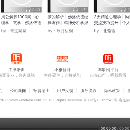
8.5万
1.5万
4
周公解梦1000问 | 心
梦的解析｜佛洛依德经
3天精通心理学 | 沟
理学 | 玄学 | 佛洛依德
典著作｜精神分析学派
交流技巧提升 | 个
《梦的解析》
奠基之作
长职场晋升 | 佛洛
by：
青鸾翩翩
by：
玖月梧桐
by：
北斋雪
解梦
主播培训
小雅智能
车联网平台
兼职副业，兴趣赚钱
智能硬件，连接赋能
自在出行，听我想听
们
公司新闻
招贤纳士
用户反馈
服务协议
隐私政策
2026
www.ximalaya.com lnc. ALL Rights Reserved
沪ICP备13027243号
客服热线
00:00:00
/
00:00