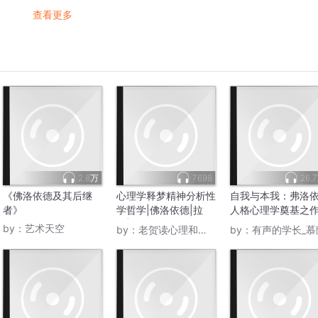
查看更多
2.8万
7698
26.
《佛洛依德及其后继
心理学释梦精神分析性
自我与本我：弗洛
者》
学哲学|佛洛依德|拉
人格心理学奠基之
康|齐泽克
心理学经典书目
by：
艺术天空
by：
老贺读心理和电影
by：
有声的学长_慕