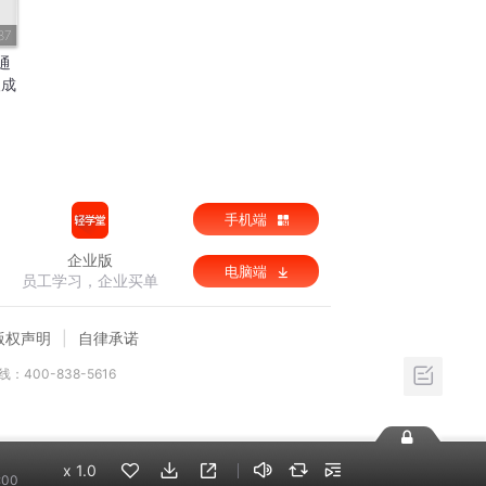
87
通
人成
依德
手机端
企业版
电脑端
员工学习，企业买单
版权声明
自律承诺
：400-838-5616
x
1.0
:00