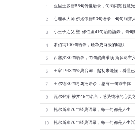
亚里士多德65句传世语录，句句闪耀智慧
1
心理学大师 佛洛依德90句语录，句句洞穿
2
小王子之父 聖-修伯里41句治癒語錄，句句
3
萧伯纳100句语录，诠释史诗级的幽默
4
西塞罗80句语录，句句醍醐灌顶 斯多葛主
5
王家卫63句经典台词：起初未能懂，看懂
6
王尔德80句毒鸡汤语录，总有一句戳中你
7
瓦尔登湖 梭罗48句名言，感受纯净的心灵
8
托尔斯泰76句经典语录，每一句都是人生
9
托尔斯泰76句经典语录，每一句都是人生(1
10