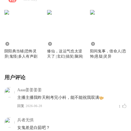
4.52万
102.15万
6.43万
阴阳典当铺|恐怖灵
修仙，这运气也太逆
阳间鬼事，借命人|恐
异|鬼怪|多人有声剧
天了 |玄幻|搞笑|脑洞|
怖|悬疑|灵异
用户评论
Aaaa姜姜姜姜
主播主播我昨天刚考完小科，能不能祝我双满
回复
2026-06-28
1
兵者无惧
女鬼差是白茹吧？