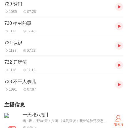
729 诱饵
1085
07:28
730 棺材的事
1113
07:48
731 认识
1133
07:23
732 开玩笑
1118
07:12
733 不干人事儿
1091
07:07
主播信息
一天吃八顿丨
畅༼听，搜༄༅ 索：八顿 《规则怪谈：我比诡异还变态！》 《救命！不小心撩到主神怎么办？！》 《全民：我背诵三千道藏转职天师》 《我降临在矩阵宇宙》 《老弟，你是警察，不是暴徒啊》 《娘娘请开门，北镇魔司例行检查》 《风流乡情【多人有声剧】》欢迎大家搜索收听呦~~~~
加关注
9.46万