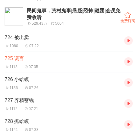
民间鬼事，荒村鬼事|悬疑|恐怖|谜团|会员免
费收听
免费订阅
529.43万
5004
724 被出卖
1080
07:22
725 谎言
1113
07:35
726 小蛤蟆
1136
07:26
727 养精蓄锐
1112
07:21
728 抓蛤蟆
1141
07:33