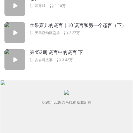
暮寒城
1.10万
苹果嘉儿的谎言｜10 谎言和另一个谎言（下）
天马座动画剧场
2.27万
第452期 谎言中的谎言 下
古岩讲故事
3.42万
© 2014-
2026
喜马拉雅 版权所有