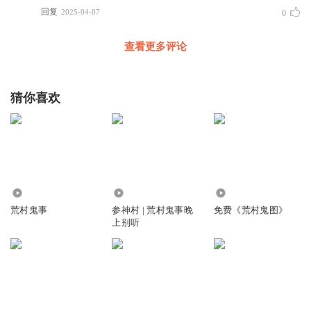
回复
2025-04-07
0
查看更多评论
猜你喜欢
53.29万
5.13万
3100
荒村鬼事
参神村 | 荒村鬼事晚
免费《荒村鬼图》
上别听