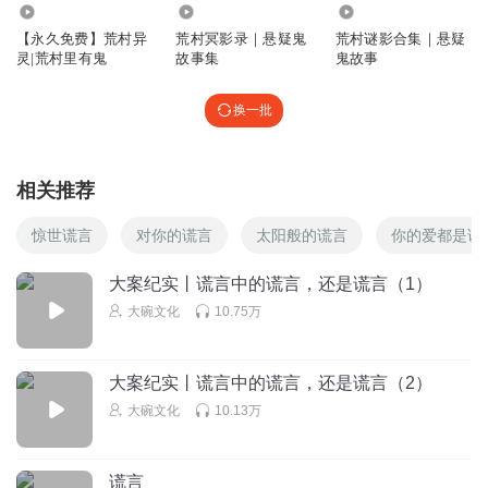
2.48万
1.18万
1.39万
【永久免费】荒村异
荒村冥影录｜悬疑鬼
荒村谜影合集｜悬疑
灵|荒村里有鬼
故事集
鬼故事
换一批
相关推荐
惊世谎言
对你的谎言
太阳般的谎言
你的爱都是谎
大案纪实丨谎言中的谎言，还是谎言（1）
大碗文化
10.75万
大案纪实丨谎言中的谎言，还是谎言（2）
大碗文化
10.13万
谎言