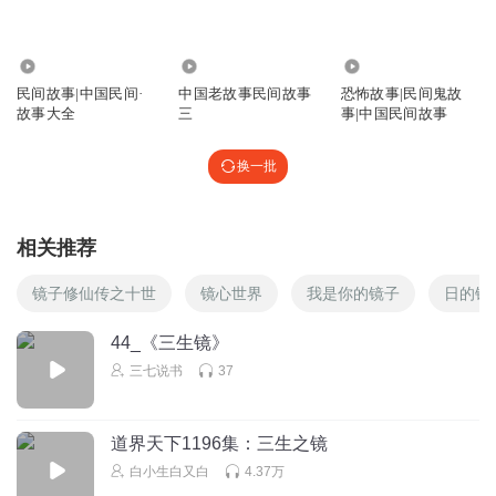
6.14万
1.23万
1935.06万
民间故事|中国民间·
中国老故事民间故事
恐怖故事|民间鬼故
故事大全
三
事|中国民间故事
换一批
相关推荐
镜子修仙传之十世
镜心世界
我是你的镜子
日的镜
44_《三生镜》
三七说书
37
道界天下1196集：三生之镜
白小生白又白
4.37万