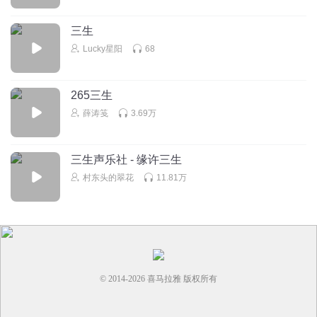
三生
Lucky星阳
68
265三生
薛涛笺
3.69万
三生声乐社 - 缘许三生
村东头的翠花
11.81万
© 2014-
2026
喜马拉雅 版权所有