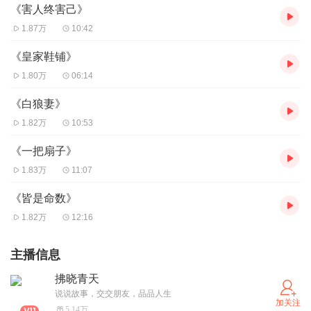
《害人终害己》
1.87万
10:42
《皇家鞋铺》
1.80万
06:14
《白狼妻》
1.82万
10:53
《一把扇子》
1.83万
11:07
《皆是命数》
1.82万
12:16
主播信息
拂晓青天
说说故事，交交朋友，品品人生
加关注
5.14万