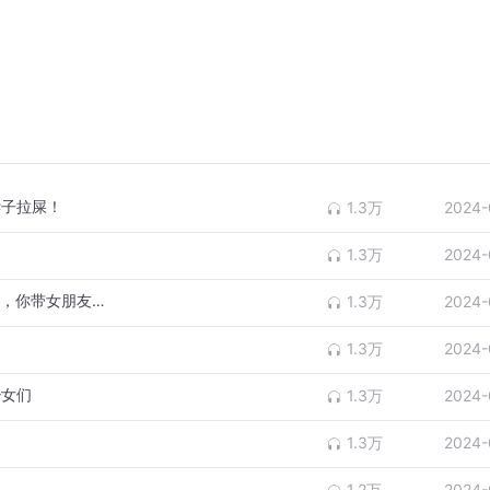
脖子拉屎！
1.3万
2024-
1.3万
2024-
重生之我绝不当舔狗 727 小米爸爸：我听说，你带女朋友回家了？
1.3万
2024-
1.3万
2024-
少女们
1.3万
2024-
1.3万
2024-
1.2万
2024-