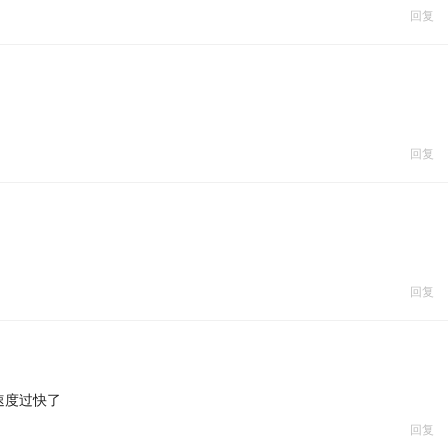
回复
回复
回复
速度过快了
回复