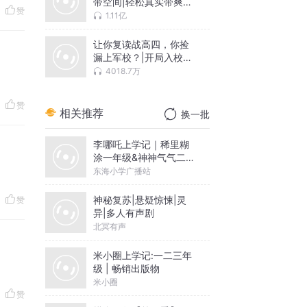
带空间|轻松真实带爽点|
赞
起点霸榜年代文|多人有
1.11亿
声剧
让你复读战高四，你捡
漏上军校？|开局入校就
被骂？|燃爆青春|重生热
4018.7万
血|柏落领衔
赞
相关推荐
换一批
李哪吒上学记｜稀里糊
涂一年级&神神气气二年
级
东海小学广播站
神秘复苏|悬疑惊悚|灵
赞
异|多人有声剧
北冥有声
米小圈上学记:一二三年
级 | 畅销出版物
米小圈
赞