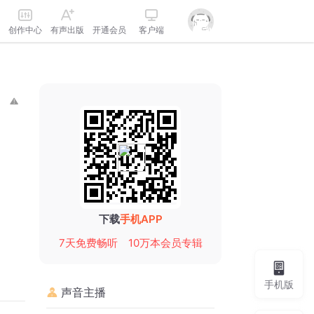
创作中心
有声出版
开通会员
客户端
下载
手机APP
7天免费畅听
10万本会员专辑
手机版
声音主播