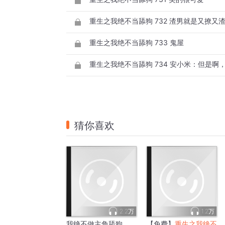
重生之我绝不当舔狗 732 渣男就是又撩又
重生之我绝不当舔狗 733 鬼屋
猜你喜欢
2.2万
1.2万
我绝不做主角舔狗
【免费】
重生之我绝不