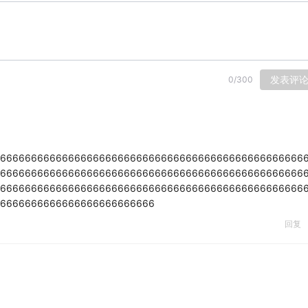
发表评
0
/
300
6666666666666666666666666666666666666666666666666
6666666666666666666666666666666666666666666666666
6666666666666666666666666666666666666666666666666
6666666666666666666666666
回复