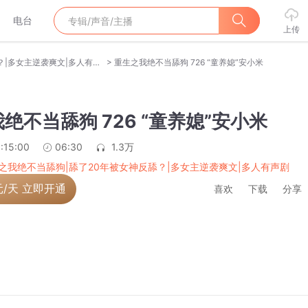
电台
上传
>
重生之我绝不当舔狗|舔了20年被女神反舔？|多女主逆袭爽文|多人有声剧
重生之我绝不当舔狗 726 “童养媳”安小米
绝不当舔狗 726 “童养媳”安小米
:15:00
06:30
1.3万
之我绝不当舔狗|舔了20年被女神反舔？|多女主逆袭爽文|多人有声剧
元/天 立即开通
喜欢
下载
分享