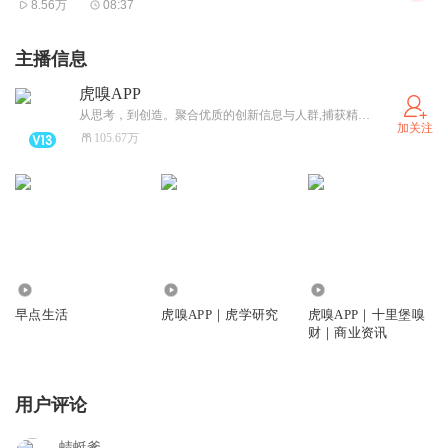
8.56万
08:37
主播信息
虎嗅APP
从思考，到创造。聚合优质的创新信息与人群,捕获精选|深度|犀利的商业科技资讯。
加关注
105.67万
502.67万
28.27万
25.56万
早点生活
虎嗅APP｜虎学研究
虎嗅APP｜十里堡嗅
财｜商业资讯
用户评论
蜻蜓爹