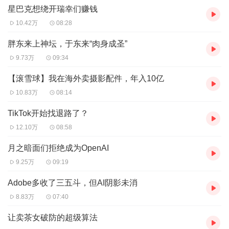
一一座。
星巴克想绕开瑞幸们赚钱
10.42万
08:28
胖东来上神坛，于东来“肉身成圣”
9.73万
09:34
【滚雪球】我在海外卖摄影配件，年入10亿
10.83万
08:14
TikTok开始找退路了？
12.10万
08:58
月之暗面们拒绝成为OpenAI
9.25万
09:19
Adobe多收了三五斗，但AI阴影未消
8.83万
07:40
让卖茶女破防的超级算法