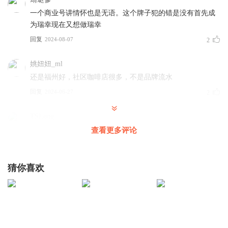
一个商业号讲情怀也是无语。这个牌子犯的错是没有首先成
为瑞幸现在又想做瑞幸
回复
2024-08-07
2
姚妞妞_ml
还是福州好，社区咖啡店很多，不是品牌流水
回复
2024-06-27
2
TSLong
怎么不关怀一下连锁餐饮的门店后厨，一样的逻辑，怎么咖
查看更多评论
啡后厨就高档多了？连锁餐饮内都是工具人，无须矫情
回复
2024-06-28
2
猜你喜欢
兵兵棒77
店员高工作强度
回复
2024-06-27
1