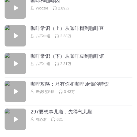
咖啡和咖啡因
Woozie
2.89万
回复
2024-07-10
0
13507077egh
咖啡常识（上）从咖啡树到咖啡豆
准备开始喝喝咖啡
八不中道
2.38万
回复
2024-07-02
0
咖啡常识（下）从咖啡豆到咖啡馆
八不中道
2.31万
咖啡攻略：只有你和咖啡师懂的特饮
燃烧吧罗叔
3.43万
297要想事儿顺，先得气儿顺
有心君
621