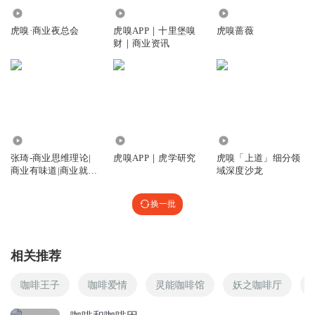
卷卷同学
4.10万
25.56万
2.17万
有什么是不畸形的呢！
虎嗅·商业夜总会
虎嗅APP｜十里堡嗅
虎嗅蔷薇
财｜商业资讯
回复
2024-06-28
1
雪兔lyra
40+一杯还亏？🉐问问自己为什么盲目扩张
回复
2025-02-23
0
19.49万
28.27万
3.12万
雪兔lyra
张琦-商业思维理论|
虎嗅APP｜虎学研究
虎嗅「上道」细分领
机器能拉花吗
商业有味道|商业就是
域深度沙龙
这样
回复
2025-02-23
0
换一批
1599617smro
跟麦当劳的麦咖啡有什么区别
装
相关推荐
回复
2024-06-27
0
咖啡王子
咖啡爱情
灵能咖啡馆
妖之咖啡厅
13507077egh
准备开始喝