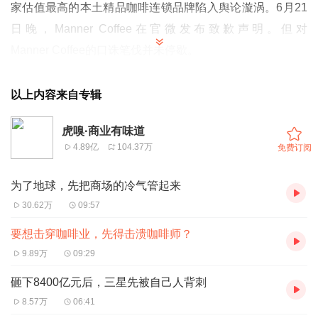
家估值最高的本土精品咖啡连锁品牌陷入舆论漩涡。6月21
日晚，Manner Coffee在官微发布致歉声明。但对
Manner Coffee的口诛笔伐并未停歇。
人们好奇这家已经拥有1200家门店的咖啡品牌，是什么时
以上内容来自专辑
候变成了这般样子，以及Manner Coffee啡所遭遇的质疑，
是否给整个行业敲响警钟？
虎嗅·商业有味道
4.89亿
104.37万
免费订阅
故事的另一面是，2024年上半年，被2023年价格战反噬的
为了地球，先把商场的冷气管起来
中国咖啡市场，正在经历一场寒潮。几乎所有头部连锁品牌
30.62万
09:57
和知名精品咖啡店都在面临挑战：有的品牌同店销售额同比
下滑，有的陷入关店潮。
要想击穿咖啡业，先得击溃咖啡师？
9.89万
09:29
这是一个压力时刻。
砸下8400亿元后，三星先被自己人背刺
8.57万
06:41
Manner Coffee成为了第一座爆发的火山，但它可能不是唯