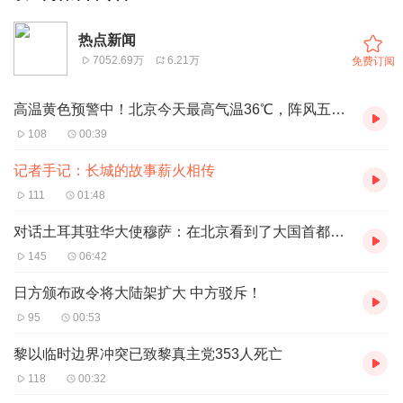
热点新闻
7052.69万
6.21万
免费订阅
高温黄色预警中！北京今天最高气温36℃，阵风五六级
108
00:39
记者手记：长城的故事薪火相传
111
01:48
对话土耳其驻华大使穆萨：在北京看到了大国首都应有的样子
145
06:42
日方颁布政令将大陆架扩大 中方驳斥！
95
00:53
黎以临时边界冲突已致黎真主党353人死亡
118
00:32