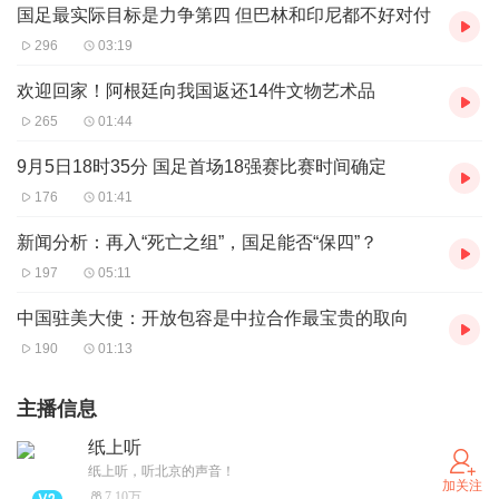
国足最实际目标是力争第四 但巴林和印尼都不好对付
296
03:19
欢迎回家！阿根廷向我国返还14件文物艺术品
265
01:44
9月5日18时35分 国足首场18强赛比赛时间确定
176
01:41
新闻分析：再入“死亡之组”，国足能否“保四”？
197
05:11
中国驻美大使：开放包容是中拉合作最宝贵的取向
190
01:13
主播信息
纸上听
纸上听，听北京的声音！
加关注
7.10万