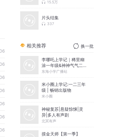
15.5万
片头结集
337
相关推荐
换一批
06
李哪吒上学记｜稀里糊
06
涂一年级&神神气气二年
级
东海小学广播站
06
米小圈上学记:一二三年
级 | 畅销出版物
06
米小圈
06
神秘复苏|悬疑惊悚|灵
异|多人有声剧
06
北冥有声
06
摸金天师【第一季】