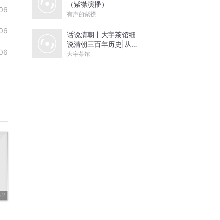
（紫襟演播）
06
有声的紫襟
06
话说清朝丨大宇茶馆细
说清朝三百年历史|从努
06
尔哈赤到末代皇帝溥仪|
大宇茶馆
康熙雍正乾隆
92