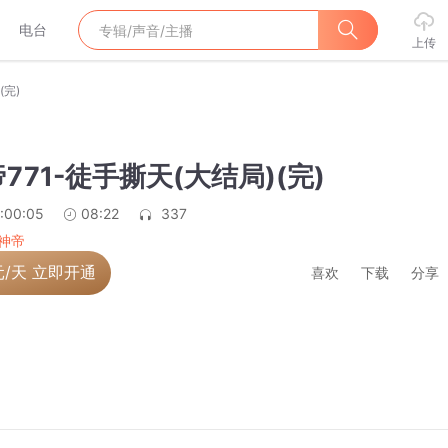
电台
上传
(完)
771-徒手撕天(大结局)(完)
:00:05
08:22
337
神帝
元/天 立即开通
喜欢
下载
分享