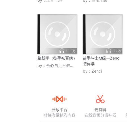
by：
上官丰洛
by：
三宝地带
69.9万
11.2万
路新宇（徒手祛百病）
徒手斗士M级—Zenci
陪你读
by：
吾心自足不假外求
by：
Zenci
开放平台
云剪辑
对接海量精彩内容
在线音频剪辑神器