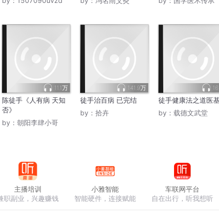
by：
1507090uvzd
by：
冯名雨艾灸
by：
国学医术传承
11.1万
141.9万
16
陈徒手《人有病 天知
徒手治百病 已完结
徒手健康法之道医
否》
by：
拾卉
by：
载德文武堂
by：
朝阳李肆小哥
主播培训
小雅智能
车联网平台
兼职副业，兴趣赚钱
智能硬件，连接赋能
自在出行，听我想听