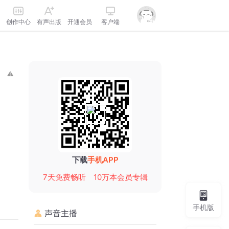
创作中心
有声出版
开通会员
客户端
下载
手机APP
7天免费畅听
10万本会员专辑
手机版
声音主播