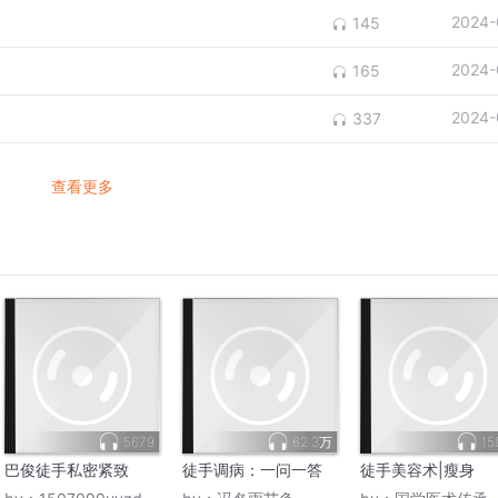
2024-
145
2024-
165
2024-
337
查看更多
5679
62.3万
15
巴俊徒手私密紧致
徒手调病：一问一答
徒手美容术|瘦身