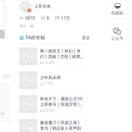
上官丰洛
电脑版
2870
8
1.1万
简介：
难
论
TA的专辑
更多
公众号
唯一救世主 | 科幻 | 奇
幻 | 异能 | 空间 | 暗黑
【超低价】
3.2万
3
少年风水师
1.1万
权动天下：摄政公主VS
土匪驸马 | 浪漫言情 |
精品多播
3.5万
赞
极道魔刀 | 武道江湖 |
复仇 | 精品多人有声剧