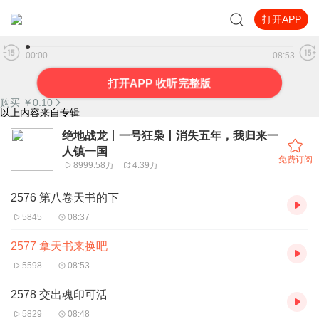
打开APP
2577 拿天书来换吧
00:00
08:53
打开APP 收听完整版
购买 ￥
0.10
以上内容来自专辑
绝地战龙丨一号狂枭丨消失五年，我归来一
人镇一国
免费订阅
8999.58万
4.39万
2576 第八卷天书的下
5845
08:37
2577 拿天书来换吧
5598
08:53
2578 交出魂印可活
5829
08:48