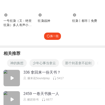
1774.60万
2.02万
1.96万
一号狂枭（又：绝世
狂枭战神
狂枭丨都市丨免费
狂枭）多人有声小说
剧
换一批
相关推荐
神的换想
少年心事当拿云
那个剑圣拿不起剑
换
336 拿回来一份天书？
爆米花Soundplay
5417
2459 一卷天书换一人
酷匠听书
6677