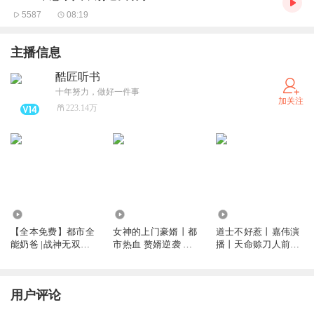
5587
08:19
主播信息
酷匠听书
十年努力，做好一件事
加关注
223.14万
39.21万
1420.15万
3483.65万
【全本免费】都市全
女神的上门豪婿丨都
道士不好惹丨嘉伟演
能奶爸 |战神无双宠
市热血 赘婿逆袭 上
播丨天命赊刀人前传
女无度
门龙婿 精品
免费福利
用户评论