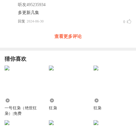
听友495235934
多更新几集
回复
2024-06-30
0
查看更多评论
猜你喜欢
222.47万
1.82万
4.75万
一号狂枭（绝世狂
狂枭
狂枭
枭）|免费