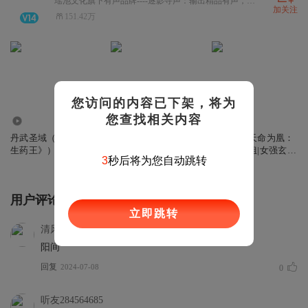
瑶池文化旗下有声品牌----逐影寻声：输出精品有声，打造有趣故事
加关注
151.42万
您访问的内容已下架，将为
您查找相关内容
1110.92万
2.01万
2.89万
丹武圣域（原名《重
【免费】丹武圣域
【免费】天命为凰：
生药王》）|至尊战王
（原名《重生药
逆天六小姐|女强玄
3
秒后将为您自动跳转
王》）|至尊战王
幻|（完本版）
用户评论
立即跳转
清风上南枝_嗯呐
阳间
回复
2024-07-08
0
听友284564685