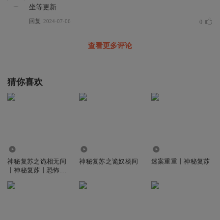
坐等更新
回复
2024-07-06
0
查看更多评论
猜你喜欢
691.66万
13.04万
6.82万
神秘复苏之诡相无间
神秘复苏之诡奴杨间
迷案重重丨神秘复苏
丨神秘复苏丨恐怖复
苏丨精品双播