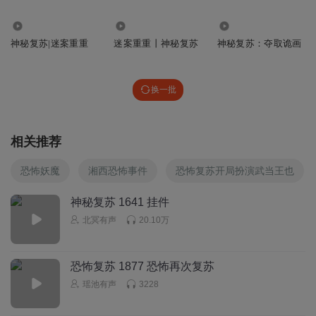
7119
4206
12.78万
神秘复苏|迷案重重
迷案重重丨神秘复苏
神秘复苏：夺取诡画
换一批
相关推荐
恐怖妖魔
湘西恐怖事件
恐怖复苏开局扮演武当王也
神秘复苏 1641 挂件
北冥有声
20.10万
恐怖复苏 1877 恐怖再次复苏
瑶池有声
3228